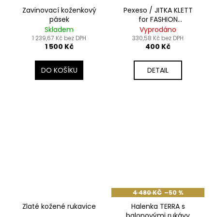
Zavinovací koženkový
Pexeso / JITKA KLETT
pásek
for FASHION
REVOLUTION
Skladem
Vyprodáno
1 239,67 Kč bez DPH
330,58 Kč bez DPH
1 500 Kč
400 Kč
DO KOŠÍKU
DETAIL
4 480 KČ
–50 %
Zlaté kožené rukavice
Halenka TERRA s
balonovými rukávy