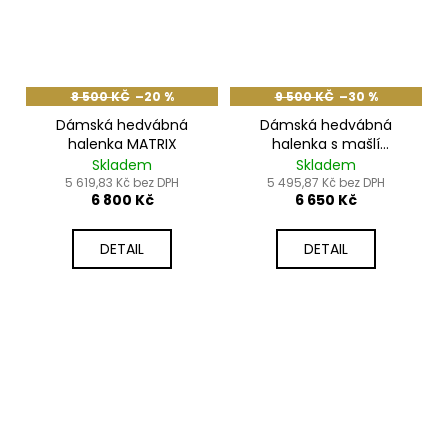
8 500 KČ
–20 %
9 500 KČ
–30 %
Dámská hedvábná
Dámská hedvábná
halenka MATRIX
halenka s mašlí
MATRIX
Skladem
Skladem
5 619,83 Kč bez DPH
5 495,87 Kč bez DPH
6 800 Kč
6 650 Kč
DETAIL
DETAIL