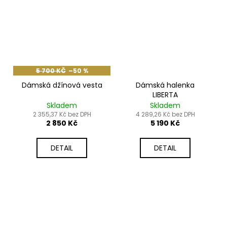
5 700 KČ
–50 %
Dámská džínová vesta
Dámská halenka
LIBERTA
Skladem
Skladem
2 355,37 Kč bez DPH
4 289,26 Kč bez DPH
2 850 Kč
5 190 Kč
DETAIL
DETAIL