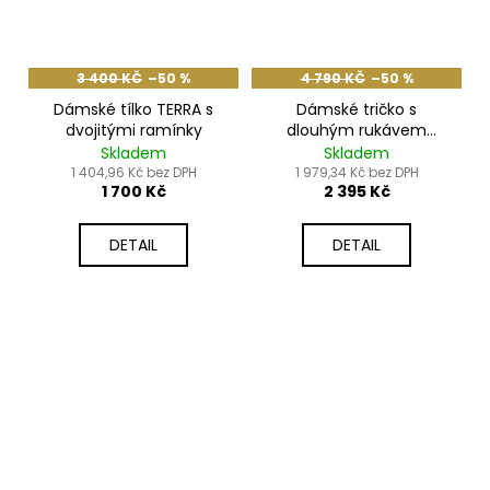
3 400 KČ
–50 %
4 790 KČ
–50 %
Dámské tílko TERRA s
Dámské tričko s
dvojitými ramínky
dlouhým rukávem
MATRIX
Skladem
Skladem
1 404,96 Kč bez DPH
1 979,34 Kč bez DPH
1 700 Kč
2 395 Kč
DETAIL
DETAIL