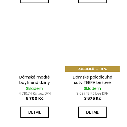
7 350 KČ
–50 %
Dámské modré
Dámské polodlouhé
boyfriend džíny
šaty TERRA béžové
Skladem
Skladem
4 710,74 Kč bez DPH
3 037,19 Kč bez DPH
5 700 Kč
3 675 Kč
DETAIL
DETAIL