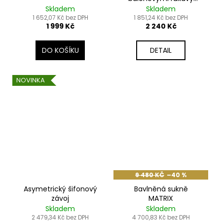
žlutá
Skladem
Skladem
1 652,07 Kč bez DPH
1 851,24 Kč bez DPH
1 999 Kč
2 240 Kč
DO KOŠÍKU
DETAIL
NOVINKA
9 480 KČ
–40 %
Asymetrický šifonový
Bavlněná sukně
závoj
MATRIX
Skladem
Skladem
2 479,34 Kč bez DPH
4 700,83 Kč bez DPH