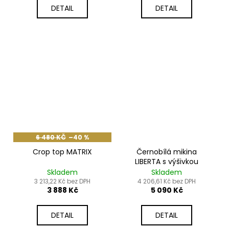
DETAIL
DETAIL
6 480 KČ
–40 %
Crop top MATRIX
Černobílá mikina
LIBERTA s výšivkou
Skladem
Skladem
3 213,22 Kč bez DPH
4 206,61 Kč bez DPH
3 888 Kč
5 090 Kč
DETAIL
DETAIL