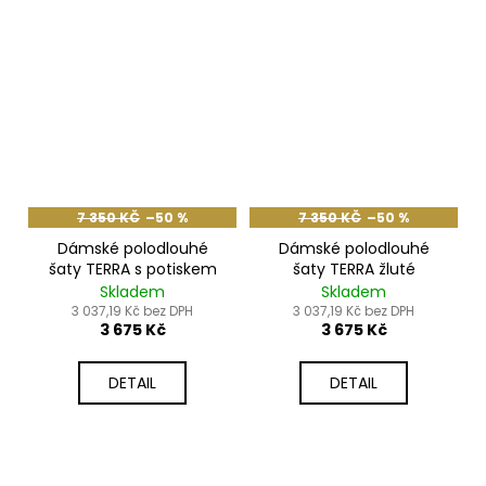
7 350 KČ
–50 %
7 350 KČ
–50 %
Dámské polodlouhé
Dámské polodlouhé
šaty TERRA s potiskem
šaty TERRA žluté
Skladem
Skladem
3 037,19 Kč bez DPH
3 037,19 Kč bez DPH
3 675 Kč
3 675 Kč
DETAIL
DETAIL