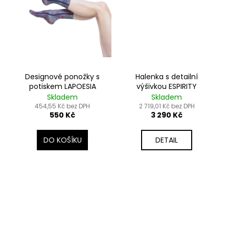
č
u
j
e
m
e
Designové ponožky s
Halenka s detailní
potiskem LAPOESIA
výšivkou ESPIRITY
Skladem
Skladem
454,55 Kč bez DPH
2 719,01 Kč bez DPH
550 Kč
3 290 Kč
DO KOŠÍKU
DETAIL