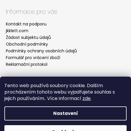
Informace pro vás
Kontakt na podporu
jkklett.com
Žádost subjektu údajů
Obchodní podmínky
Podmínky ochrany osobních údajů
Formulář pro vrácení zboží
Reklamační protokol
Tento web používá soubory cookie. Dalším
Facebook
procházením tohoto webu vyjadřujete souhlas s
jejich používáním.. Více informací
zde
.
Nastavení
Vytvořil Shoptet
Copyright 2026
Jitka Klett Fashion Design s.r.o.
.