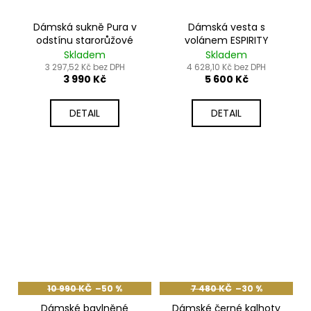
Dámská sukně Pura v
Dámská vesta s
odstínu starorůžové
volánem ESPIRITY
Skladem
Skladem
3 297,52 Kč bez DPH
4 628,10 Kč bez DPH
3 990 Kč
5 600 Kč
DETAIL
DETAIL
10 990 KČ
–50 %
7 480 KČ
–30 %
Dámské bavlněné
Dámské černé kalhoty