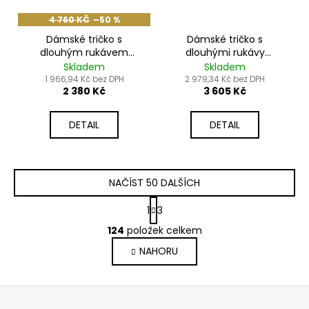
4 760 KČ
–50 %
Dámské tričko s
Dámské tričko s
dlouhým rukávem
dlouhými rukávy
TERRA
ESPIRITY
Skladem
Skladem
1 966,94 Kč bez DPH
2 979,34 Kč bez DPH
2 380 Kč
3 605 Kč
DETAIL
DETAIL
NAČÍST 50 DALŠÍCH
S
1
3
t
O
r
124
položek celkem
v
á
NAHORU
l
n
k
á
o
d
Z
v
a
á