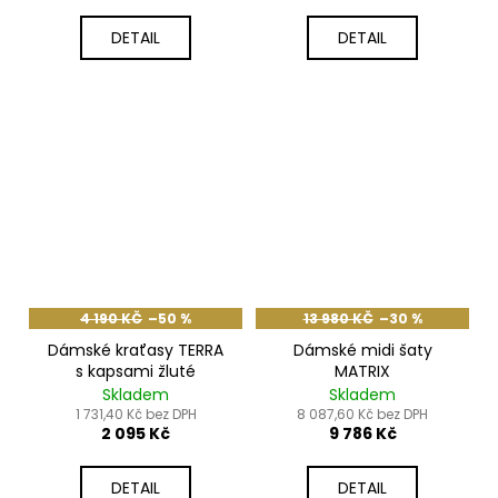
DETAIL
DETAIL
4 190 KČ
–50 %
13 980 KČ
–30 %
Dámské kraťasy TERRA
Dámské midi šaty
s kapsami žluté
MATRIX
Skladem
Skladem
1 731,40 Kč bez DPH
8 087,60 Kč bez DPH
2 095 Kč
9 786 Kč
DETAIL
DETAIL