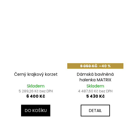
9 050 KČ
–40 %
Černý krajkový korzet
Dámská bavlněná
halenka MATRIX
Skladem
Skladem
5 289,26 Kč bez DPH
4 487,60 Kč bez DPH
6 400 Kč
5 430 Kč
DO KOŠÍKU
DETAIL