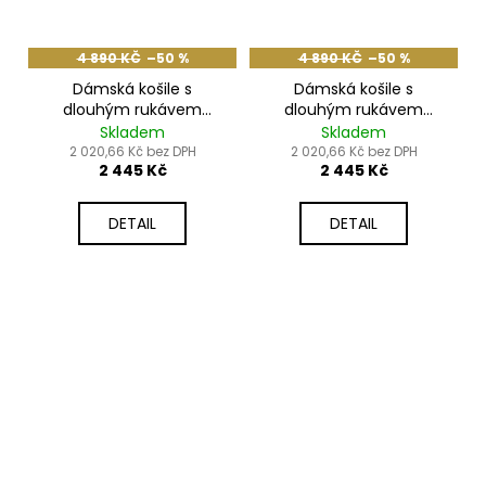
4 890 KČ
–50 %
4 890 KČ
–50 %
Dámská košile s
Dámská košile s
dlouhým rukávem
dlouhým rukávem
TERRA béžová
TERRA žlutá
Skladem
Skladem
2 020,66 Kč bez DPH
2 020,66 Kč bez DPH
2 445 Kč
2 445 Kč
DETAIL
DETAIL