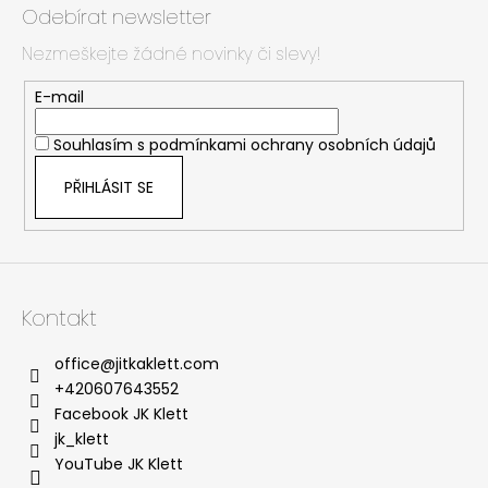
á
c
Odebírat newsletter
n
p
í
í
p
Nezmeškejte žádné novinky či slevy!
a
r
t
E-mail
v
í
k
Souhlasím s
podmínkami ochrany osobních údajů
y
v
PŘIHLÁSIT SE
ý
p
i
s
u
Kontakt
office
@
jitkaklett.com
+420607643552
Facebook JK Klett
jk_klett
YouTube JK Klett