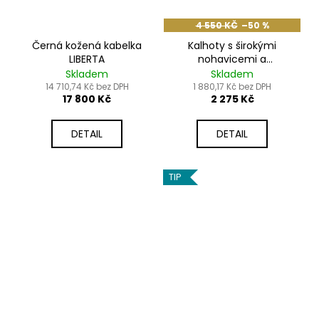
4 550 KČ
–50 %
Černá kožená kabelka
Kalhoty s širokými
LIBERTA
nohavicemi a
zavazováním
Skladem
Skladem
14 710,74 Kč bez DPH
1 880,17 Kč bez DPH
17 800 Kč
2 275 Kč
DETAIL
DETAIL
TIP