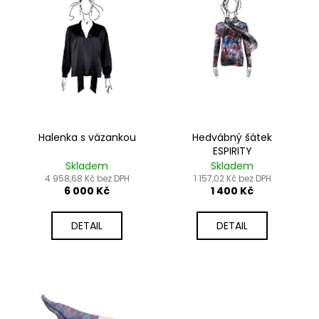
p
r
a
i
o
j
s
d
í
p
u
t
r
k
?
o
t
d
ů
Halenka s vázankou
Hedvábný šátek
u
ESPIRITY
k
HLEDAT
Skladem
Skladem
t
4 958,68 Kč bez DPH
1 157,02 Kč bez DPH
6 000 Kč
1 400 Kč
ů
D
DETAIL
DETAIL
o
p
o
r
u