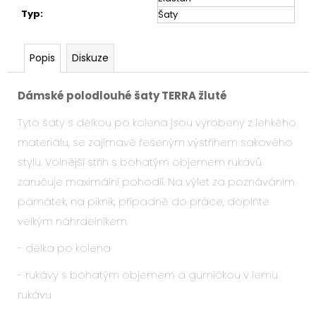
Typ
:
Šaty
Popis
Diskuze
Dámské polodlouhé šaty TERRA žluté
Tyto šaty s délkou po kolena jsou vyrobeny z lehkého
materiálu, se zajímavě řešeným výstřihem sakového
stylu. Volnější střih s bohatým objemem rukávů
zaručuje maximální pohodlí.
Na výlet za poznáváním
památek, na piknik, případně do práce, doplňte
velkým náhrdelníkem.
- délka po kolena
- rukávy s bohatým objemem a gumičkou v lemu
rukávu