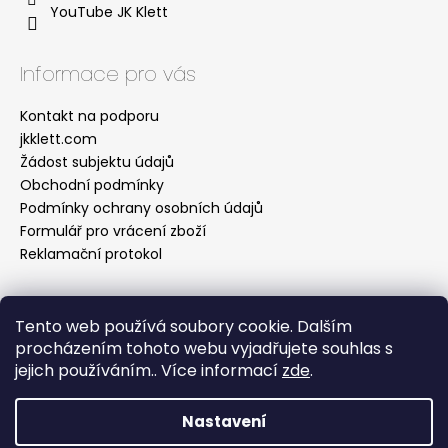
YouTube JK Klett
Informace pro vás
Kontakt na podporu
jkklett.com
Žádost subjektu údajů
Obchodní podmínky
Podmínky ochrany osobních údajů
Formulář pro vrácení zboží
Reklamační protokol
Tento web používá soubory cookie. Dalším
Facebook
procházením tohoto webu vyjadřujete souhlas s
jejich používáním.. Více informací
zde
.
Nastavení
Vytvořil Shoptet