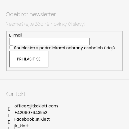
Z
á
Odebírat newsletter
p
Nezmeškejte žádné novinky či slevy!
a
t
E-mail
í
Souhlasím s
podmínkami ochrany osobních údajů
PŘIHLÁSIT SE
Kontakt
office
@
jitkaklett.com
+420607643552
Facebook JK Klett
jk_klett