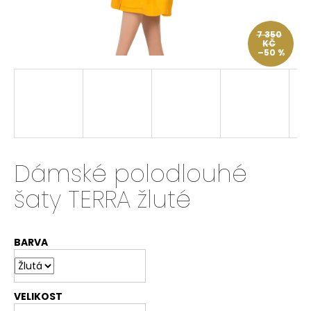
a
j
7 350
KČ
í
–50 %
t
?
HLEDAT
Dámské polodlouhé
šaty TERRA žluté
D
o
BARVA
p
o
r
u
VELIKOST