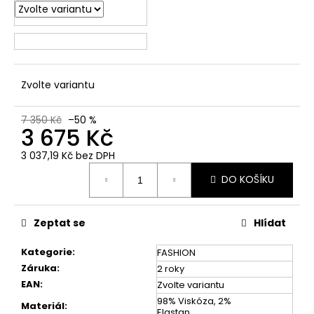
č
u
j
e
m
e
Zvolte variantu
7 350 Kč
–50 %
3 675 Kč
3 037,19 Kč bez DPH
Měrná
DO KOŠÍKU
cena:
Zeptat se
Hlídat
Kategorie
:
FASHION
Záruka
:
2 roky
EAN
:
Zvolte variantu
98% Viskóza, 2%
Materiál
:
Elastan