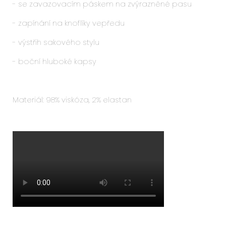
- se zavazovacím páskem na zvýrazněné pasu
- zapínání na knoflíky vepředu
- výstřih sakového stylu
- boční hluboké kapsy
Materiál:
98% viskóza,
2% elastan