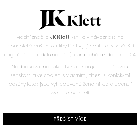
Módní značka
JK Klett
vznikla v návaznosti na
dlouholeté zkušenosti Jitky Klett v její couture tvorbě (šití
originálních modelů na míru), která sahá až do roku 1994.
Nadčasové modely Jitky Klett jsou jedinečné svou
ženskostí a ve spojení s vlastními, dnes již ikonickými
dezény látek, jsou vyhledávané ženami, které oceňují
kvalitu a pohodlí.
PŘEČÍST VÍCE