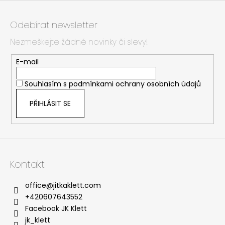
Z
á
Odebírat newsletter
p
Nezmeškejte žádné novinky či slevy!
a
t
E-mail
í
Souhlasím s
podmínkami ochrany osobních údajů
PŘIHLÁSIT SE
Kontakt
office
@
jitkaklett.com
+420607643552
Facebook JK Klett
jk_klett