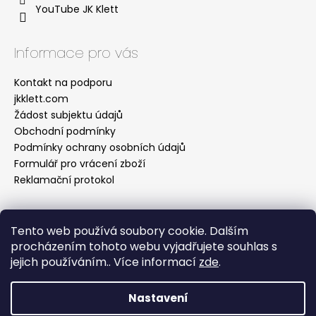
YouTube JK Klett
Informace pro vás
Kontakt na podporu
jkklett.com
Žádost subjektu údajů
Obchodní podmínky
Podmínky ochrany osobních údajů
Formulář pro vrácení zboží
Reklamační protokol
Tento web používá soubory cookie. Dalším
Facebook
procházením tohoto webu vyjadřujete souhlas s
jejich používáním.. Více informací
zde
.
Nastavení
Vytvořil Shoptet