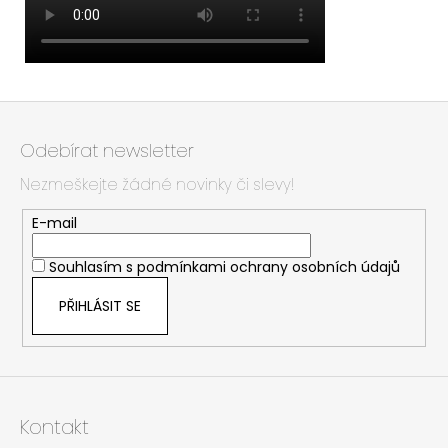
Z
á
Odebírat newsletter
p
Nezmeškejte žádné novinky či slevy!
a
t
E-mail
í
Souhlasím s
podmínkami ochrany osobních údajů
PŘIHLÁSIT SE
Kontakt