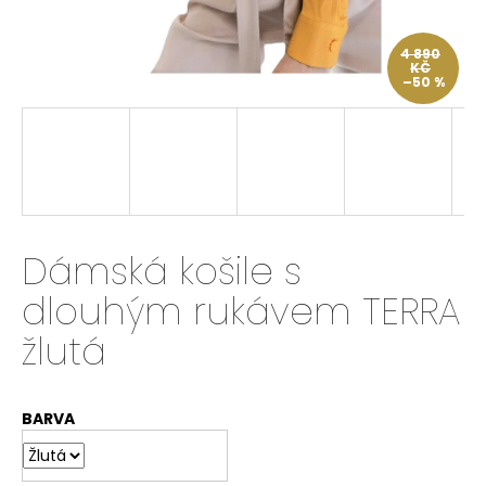
a
j
4 890
KČ
í
–50 %
t
?
HLEDAT
Dámská košile s
dlouhým rukávem TERRA
žlutá
D
o
p
o
BARVA
r
u