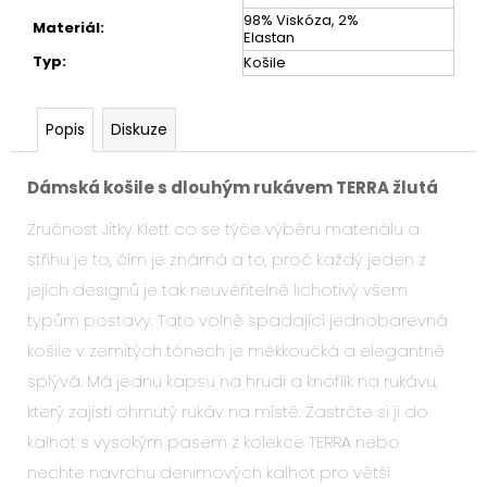
98% Viskóza, 2%
Materiál
:
Elastan
Typ
:
Košile
Popis
Diskuze
Dámská košile s dlouhým rukávem TERRA žlutá
Zručnost Jitky Klett co se týče výběru materiálu a
střihu je to, čím je známá a to, proč každý jeden z
jejích designů je tak neuvěřitelně lichotivý všem
typům postavy. Tato volně spadající jednobarevná
košile v zemitých tónech je měkkoučká a elegantně
splývá. Má jednu kapsu na hrudi a knoflík na rukávu,
který zajistí ohrnutý rukáv na místě. Zastrčte si ji do
kalhot s vysokým pasem z kolekce TERRA nebo
nechte navrchu denimových kalhot pro větší