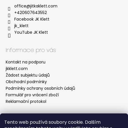
office
@
jitkaklett.com
+420607643552
Facebook JK Klett
jk_klett
YouTube JK Klett
Informace pro vás
Kontakt na podporu
jkklett.com
Žádost subjektu údajů
Obchodní podmínky
Podmínky ochrany osobních údajů
Formulář pro vrácení zboží
Reklamační protokol
Tento web používá soubory cookie. Dalším
Facebook