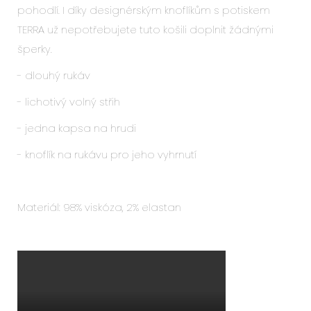
pohodlí. I díky designérským knoflíkům s potiskem
TERRA už nepotřebujete tuto košili doplnit žádnými
šperky.
- dlouhý rukáv
- lichotivý volný střih
- jedna kapsa na hrudi
- knoflík na rukávu pro jeho vyhrnutí
Materiál:
98% viskóza,
2% elastan