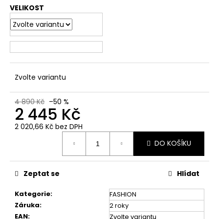
č
VELIKOST
u
j
e
m
e
Zvolte variantu
4 890 Kč
–50 %
2 445 Kč
2 020,66 Kč bez DPH
Měrná
DO KOŠÍKU
cena:
Zeptat se
Hlídat
Kategorie
:
FASHION
Záruka
:
2 roky
EAN
:
Zvolte variantu