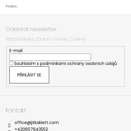
č
u
Podpis:
j
Z
e
á
m
Odebírat newsletter
p
e
Nezmeškejte žádné novinky či slevy!
a
t
E-mail
í
Souhlasím s
podmínkami ochrany osobních údajů
PŘIHLÁSIT SE
Kontakt
office
@
jitkaklett.com
+420607643552