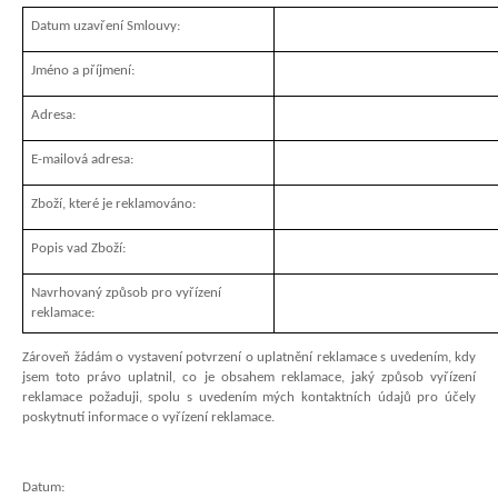
a
Datum uzavření Smlouvy:
j
Jméno a příjmení:
í
t
Adresa:
?
E-mailová adresa:
Zboží, které je reklamováno:
Popis vad Zboží:
HLEDAT
Navrhovaný způsob pro vyřízení
reklamace:
D
Zároveň žádám o vystavení potvrzení o uplatnění reklamace s uvedením, kdy
o
jsem toto právo uplatnil, co je obsahem reklamace, jaký způsob vyřízení
p
reklamace požaduji, spolu s uvedením mých kontaktních údajů pro účely
poskytnutí informace o vyřízení reklamace.
o
r
u
Datum: