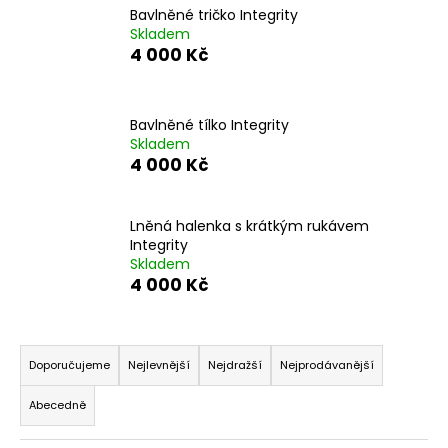
Bavlněné tričko Integrity
a
Skladem
j
4 000 Kč
í
t
?
Bavlněné tílko Integrity
Skladem
4 000 Kč
Lněná halenka s krátkým rukávem
HLEDAT
Integrity
Skladem
4 000 Kč
D
Ř
o
p
a
Doporučujeme
Nejlevnější
Nejdražší
Nejprodávanější
o
z
r
Abecedně
e
u
n