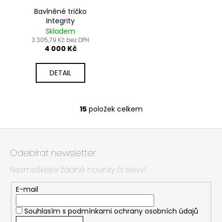
Bavlněné tričko
Integrity
Skladem
3 305,79 Kč bez DPH
4 000 Kč
DETAIL
15
položek celkem
O
v
Z
l
á
á
Odebírat newsletter
d
p
a
Nezmeškejte žádné novinky či slevy!
a
c
t
í
E-mail
í
p
r
Souhlasím s
podmínkami ochrany osobních údajů