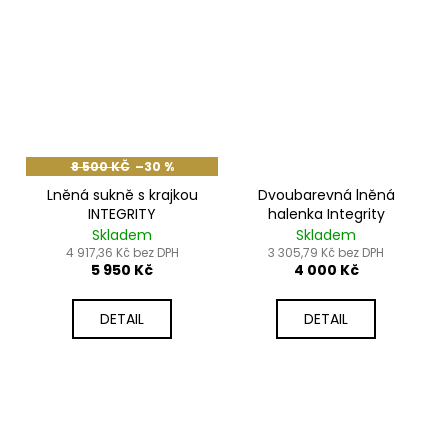
8 500 KČ
–30 %
Lněná sukně s krajkou
Dvoubarevná lněná
INTEGRITY
halenka Integrity
Skladem
Skladem
4 917,36 Kč bez DPH
3 305,79 Kč bez DPH
5 950 Kč
4 000 Kč
DETAIL
DETAIL