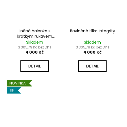
Lněná halenka s
Bavlněné tílko Integrity
krátkým rukávem
Integrity
Skladem
Skladem
3 305,79 Kč bez DPH
3 305,79 Kč bez DPH
4 000 Kč
4 000 Kč
DETAIL
DETAIL
NOVINKA
TIP