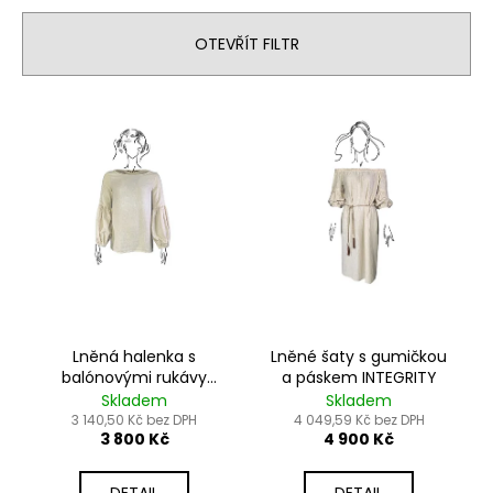
č
í
u
OTEVŘÍT FILTR
j
p
e
r
m
V
o
e
ý
d
p
u
i
k
s
t
p
ů
r
o
d
Lněná halenka s
Lněné šaty s gumičkou
u
balónovými rukávy
a páskem INTEGRITY
k
INTEGRITY
Skladem
Skladem
t
3 140,50 Kč bez DPH
4 049,59 Kč bez DPH
3 800 Kč
4 900 Kč
ů
DETAIL
DETAIL