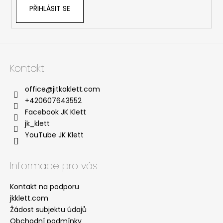
v
PŘIHLÁSIT SE
k
y
v
ý
p
i
Kontakt
s
u
office
@
jitkaklett.com
+420607643552
Facebook JK Klett
jk_klett
YouTube JK Klett
Informace pro vás
Kontakt na podporu
jkklett.com
Žádost subjektu údajů
Obchodní podmínky