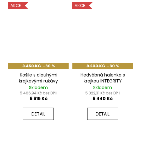
AKCE
AKCE
9 450 KČ
–30 %
9 200 KČ
–30 %
Košile s dlouhými
Hedvábná halenka s
krajkovými rukávy
krajkou INTEGRITY
Skladem
Skladem
5 466,94 Kč bez DPH
5 322,31 Kč bez DPH
6 615 Kč
6 440 Kč
DETAIL
DETAIL