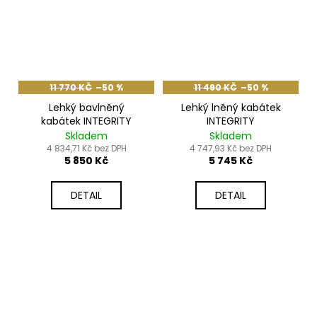
11 770 KČ
–50 %
11 490 KČ
–50 %
Lehký bavlněný
Lehký lněný kabátek
kabátek INTEGRITY
INTEGRITY
Skladem
Skladem
4 834,71 Kč bez DPH
4 747,93 Kč bez DPH
5 850 Kč
5 745 Kč
DETAIL
DETAIL