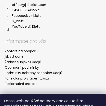
office
@
jitkaklett.com
+420607643552
Facebook JK Klett
jk_klett
YouTube JK Klett
Informace pro vás
Kontakt na podporu
jkklett.com
Žádost subjektu údajů
Obchodní podmínky
Podmínky ochrany osobních údajů
Formulář pro vrácení zboží
Reklamační protokol
Tento web používá soubory cookie. Dalším
Facebook