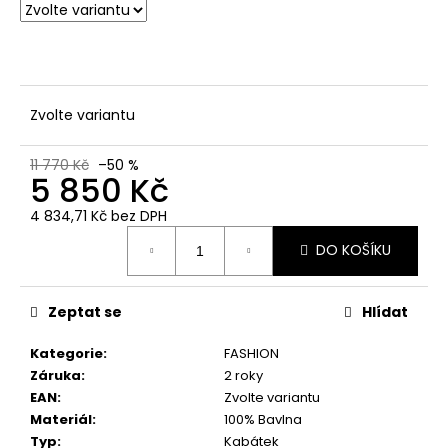
č
u
j
e
m
e
Zvolte variantu
11 770 Kč
–50 %
5 850 Kč
4 834,71 Kč bez DPH
Měrná
DO KOŠÍKU
cena:
Zeptat se
Hlídat
Kategorie
:
FASHION
Záruka
:
2 roky
EAN
:
Zvolte variantu
Materiál
:
100% Bavlna
Typ
:
Kabátek