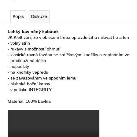
Popis
Diskuze
Lehký bavlněný kabátek
JK Klett věří, že v oblečení třeba opravdu žít a milovat ho a tento
- volný střih

- rukávy s možností ohrnutí

- klasická rovná fazóna se srdíčkovými knoflíky a zapínáním vepřed
- prodloužená délka

- nepodšitý

- na knoflíky vepředu

- se zavazováním ve spodním lemu

- hluboké boční kapsy

- v potisku INTEGRITY

Materiál: 100% bavlna