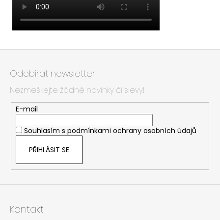
Z
á
Odebírat newsletter
p
Nezmeškejte žádné novinky či slevy!
a
t
E-mail
í
Souhlasím s
podmínkami ochrany osobních údajů
PŘIHLÁSIT SE
Kontakt