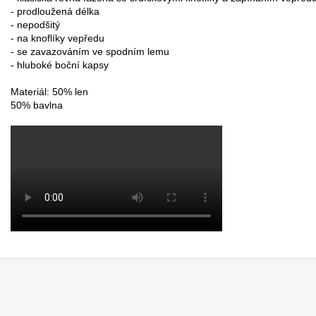
- prodloužená délka

- nepodšitý

- na knoflíky vepředu

- se zavazováním ve spodním lemu

- hluboké boční kapsy

Materiál: 50% len

50% bavlna