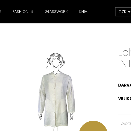
CZK
E
FASHION
GLASSWORK
KNIHA
DOPLŇKY
Co potřebujete najít?
Le
HLEDAT
IN
Doporučujeme
BARV
VELIK
Zvolt