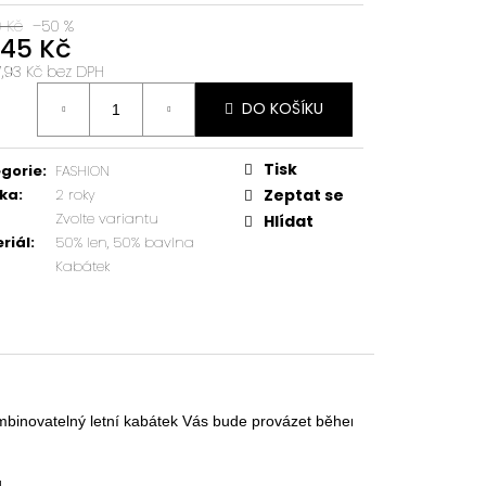
0 Kč
–50 %
745 Kč
7,93 Kč bez DPH
á
DO KOŠÍKU
:
Tisk
gorie
:
FASHION
ka
:
2 roky
Zeptat se
Zvolte variantu
Hlídat
riál
:
50% len, 50% bavlna
Kabátek
kombinovatelný letní kabátek Vás bude provázet během různých příležitost

