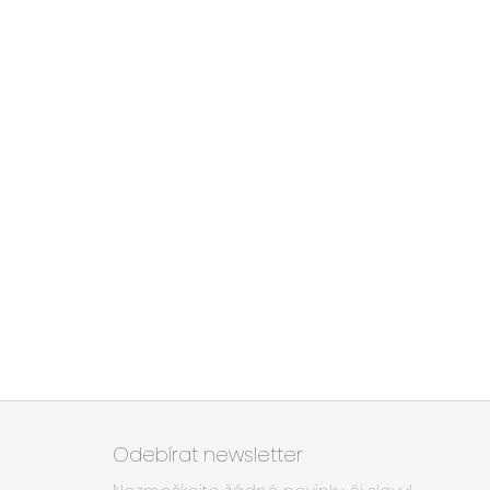
Z
á
Odebírat newsletter
p