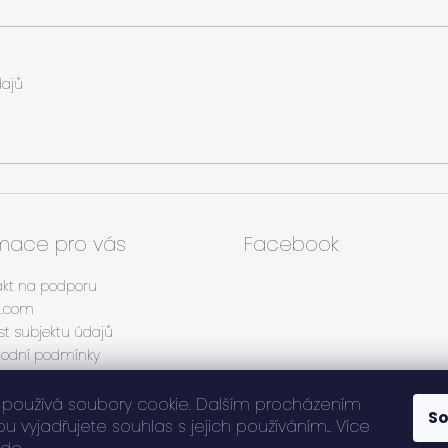
ajů
rmace pro vás
Facebook
akt na podporu
tt.com
t subjektu údajů
odní podmínky
ínky ochrany osobních údajů
lář pro vrácení zboží
používá soubory cookie. Dalším procházením
S
mační protokol
 vyjadřujete souhlas s jejich používáním.. Více