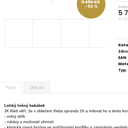
11 490 KČ
–50 %
11 49
5 
4 74
Měrn
cena
Kate
Záru
EAN
:
Mate
Typ
:
Popis
Diskuze
Lehký lněný kabátek
JK Klett věří, že v oblečení třeba opravdu žít a milovat ho a tento 
- volný střih

- rukávy s možností ohrnutí

- klasická rovná fazóna se srdíčkovými knoflíky a zapínáním vepředu