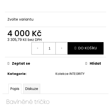
č
u
j
e
Zvolte variantu
m
e
4 000 Kč
3 305,79 Kč bez DPH
Měrná
DO KOŠÍKU
cena:
Zeptat se
Hlídat
Kategorie
:
Kolekce INTEGRITY
Popis
Diskuze
Bavlněné tričko