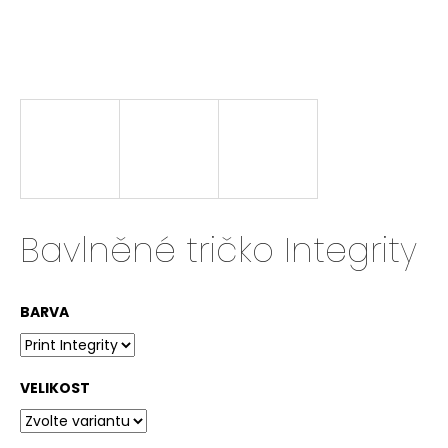
a
j
í
t
?
HLEDAT
Bavlněné tričko Integrity
BARVA
D
o
p
o
VELIKOST
r
u