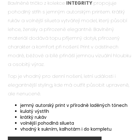
Bavlněné tričko z kolekce
INTEGRITY
propojuje
pohodlný střih s jemným autorským printem. Krátký
rukáv a volnější silueta vytvářejí model, který působí
lehce, žensky a přirozeně elegantně. Bavlněný
materiál dodává topu příjemný dotyk, přirozený
charakter a komfort při nošení. Print v odstínech
modré, béžové a bílé přináší jemnou vizuální hloubku
a osobitý výraz.
Top je vhodný pro denní nošení, letní události i
elegantnější styling, kde má outfit působit upraveně,
ale nenuceně.
jemný autorský print v přírodně laděných tónech
kulatý výstřih
krátký rukáv
volnější pohodlná silueta
vhodný k sukním, kalhotám i do kompletu