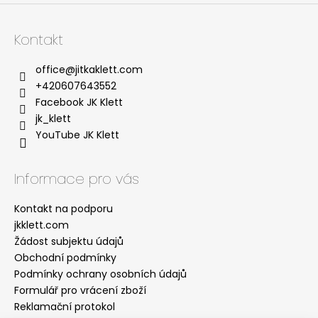
Kontakt
office
@
jitkaklett.com
+420607643552
Facebook JK Klett
jk_klett
YouTube JK Klett
Informace pro vás
Kontakt na podporu
jkklett.com
Žádost subjektu údajů
Obchodní podmínky
Podmínky ochrany osobních údajů
Formulář pro vrácení zboží
Reklamační protokol