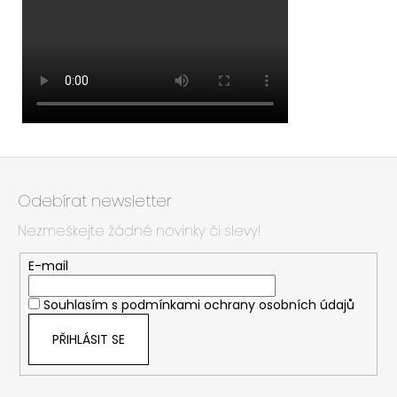
Z
á
Odebírat newsletter
p
Nezmeškejte žádné novinky či slevy!
a
t
E-mail
í
Souhlasím s
podmínkami ochrany osobních údajů
PŘIHLÁSIT SE