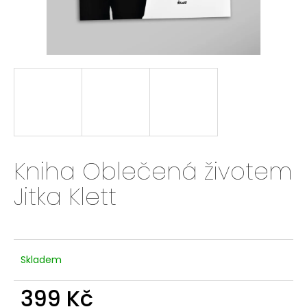
a
j
í
t
?
HLEDAT
Kniha Oblečená životem
Jitka Klett
D
o
p
Skladem
o
r
399 Kč
u