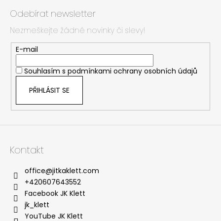
á
Odebírat newsletter
p
Nezmeškejte žádné novinky či slevy!
a
t
E-mail
í
Souhlasím s
podmínkami ochrany osobních údajů
PŘIHLÁSIT SE
Kontakt
office
@
jitkaklett.com
+420607643552
Facebook JK Klett
jk_klett
YouTube JK Klett