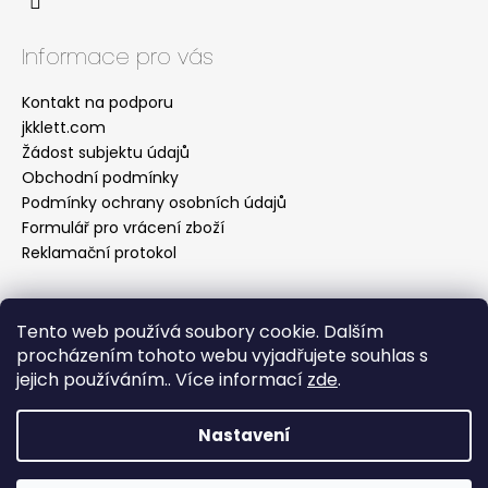
Informace pro vás
Kontakt na podporu
jkklett.com
Žádost subjektu údajů
Obchodní podmínky
Podmínky ochrany osobních údajů
Formulář pro vrácení zboží
Reklamační protokol
Tento web používá soubory cookie. Dalším
Facebook
procházením tohoto webu vyjadřujete souhlas s
jejich používáním.. Více informací
zde
.
Nastavení
Vytvořil Shoptet
Copyright 2026
Jitka Klett Fashion Design s.r.o.
.