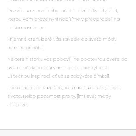
Dozvíte se z první knihy módní návrhářky Jitky Klett,
kterou vám právě nyní nabízíme v předprodeji na
našem e-shopu.
Příjemné čtení, které vás zavede do světa módy
formou příběhů.
Některé historky vás pobaví, jiné pootevřou dveře do
světa módy a další vám mohou poskytnout
užitečnou inspiraci, ať už se zabýváte čímkoli.
Jako dárek pro každého, kdo rád čte o věcech ze
života. Nebo pozornost pro ty, jimž svět módy
učaroval.
Z