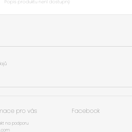
Popis produktu není dostupný
ajů
rmace pro vás
Facebook
akt na podporu
tt.com