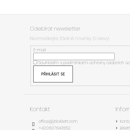
Z
á
Odebírat newsletter
p
Nezmeškejte žádné novinky či slevy!
a
t
E-mail
í
Souhlasím s
podmínkami ochrany osobních úd
PŘIHLÁSIT SE
Kontakt
Info
office
@
jitkaklett.com
Kont
+420607643552
jkkle