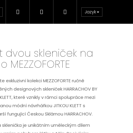
Hledat
Přihlášení
Nákupní
Jazyk
BEAUTY
HISTORIE ZNAČKY
NOVINKY
košík
t dvou skleniček na
no MEZZOFORTE
te exkluzivní kolekci MEZZOFORTE ručně
ěných designových skleniček HARRACHOV BY
KLETT, které vznikly v rámci spolupráce mezi
anou módní návrhářkou JITKOU KLETT s
arší fungující Českou Sklárnou HARRACHOV.
 sklenička je unikátním uměleckým dílem