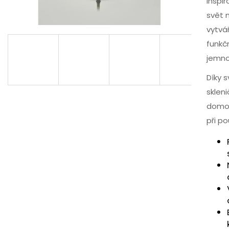
inspi
svět 
vytvá
funkč
jemno
Díky 
sklen
domov
při p