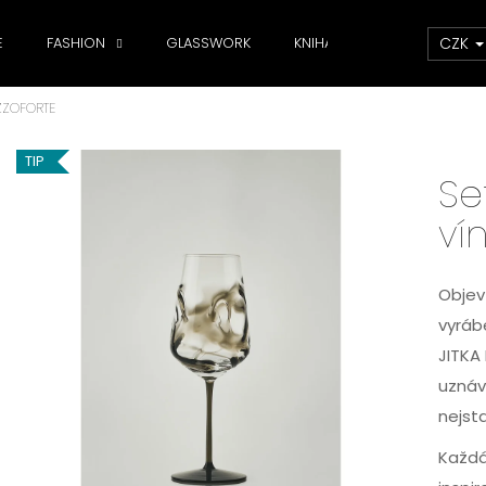
CZK
E
FASHION
GLASSWORK
KNIHA
DOPLŇKY
EZZOFORTE
Co potřebujete najít?
TIP
Se
HLEDAT
ví
Doporučujeme
Objev
vyráb
JITKA 
uznáv
nejst
Každá