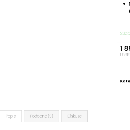
Skla
1 
1 561
Měrn
cena
Kate
Popis
Podobné (3)
Diskuze