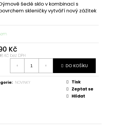
Dýmově šedé sklo v kombinaci s
povrchem skleničky vytváří nový zážitek
dem
890 Kč
,98 Kč bez DPH
á
DO KOŠÍKU
:
Tisk
gorie
:
NOVINKY
Zeptat se
Hlídat