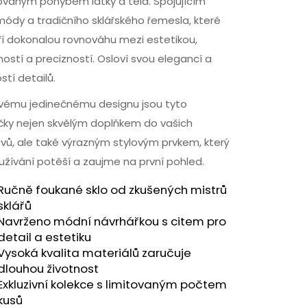
rovaným pohybem látky a těla. Spojujícím
módy a tradičního sklářského řemesla, které
ří dokonalou rovnováhu mezi estetikou,
ností a precizností. Osloví svou elegancí a
stí detailů.
svému jedinečnému designu jsou tyto
ičky nejen skvělým doplňkem do vašich
ů, ale také výrazným stylovým prvkem, který
oužívání potěší a zaujme na první pohled.
Ručně foukané sklo od zkušených mistrů
sklářů
Navrženo módní návrhářkou s citem pro
detail a estetiku
Vysoká kvalita materiálů zaručuje
dlouhou životnost
Exkluzivní kolekce s limitovaným počtem
kusů