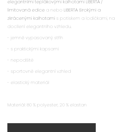
elegantními teplákovými kalhotami LIBERTA /
limitovaná edice
a nebo
LIBERTA širokými a
zkrácenými kalhotami
s potiskem a lodičkami, na
docílení elegantního vzhledu.
- jemně vypasovaný střih
- s praktickými kapsami
- nepodšité
- sportovně elegantní vzhled
- elastický materiál
Materiál: 80 % polyester, 20 % elastan