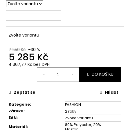
č
u
j
e
m
e
Zvolte variantu
7 550 Kč
–30 %
5 285 Kč
4 367,77 Kč bez DPH
Měrná
DO KOŠÍKU
cena:
Zeptat se
Hlídat
Kategorie
:
FASHION
Záruka
:
2 roky
EAN
:
Zvolte variantu
80% Polyester, 20%
Materiál
:
Elastan