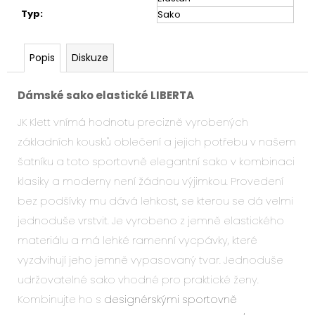
Typ
:
Sako
Popis
Diskuze
Dámské sako elastické LIBERTA
JK Klett vnímá hodnotu precizně vyrobených
základních kousků oblečení a jejich potřebu v našem
šatníku a toto sportovně elegantní sako v kombinaci
klasiky a moderny není žádnou výjimkou. Provedení
bez podšívky mu dává lehkost, se kterou se dá velmi
jednoduše vrstvit. Je vyrobeno z jemně elastického
materiálu a má lehké ramenní vycpávky, které
vyzdvihují jeho jemně vypasovaný tvar. Jednoduše
udržovatelné sako vhodné pro praktické ženy.
Kombinujte ho s
designérskými sportovně