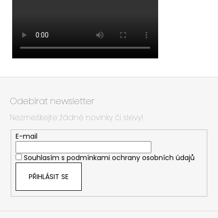
Z
á
Odebírat newsletter
p
Nezmeškejte žádné novinky či slevy!
a
t
E-mail
í
Souhlasím s
podmínkami ochrany osobních údajů
PŘIHLÁSIT SE