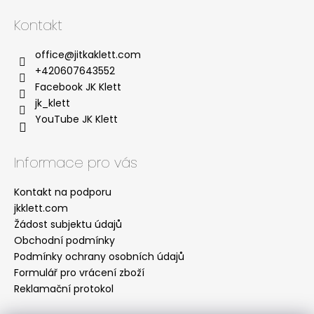
Kontakt
office
@
jitkaklett.com
+420607643552
Facebook JK Klett
jk_klett
YouTube JK Klett
Informace pro vás
Kontakt na podporu
jkklett.com
Žádost subjektu údajů
Obchodní podmínky
Podmínky ochrany osobních údajů
Formulář pro vrácení zboží
Reklamační protokol