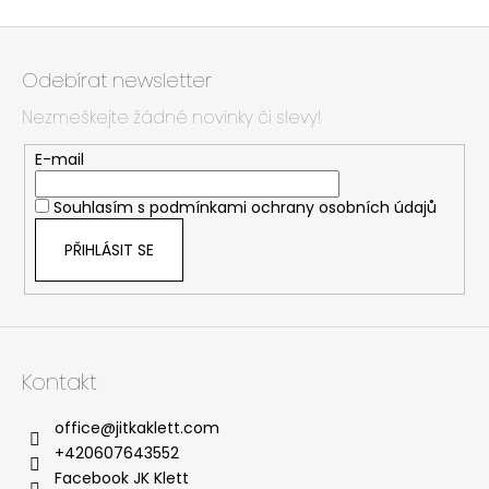
Z
á
Odebírat newsletter
p
Nezmeškejte žádné novinky či slevy!
a
t
E-mail
í
Souhlasím s
podmínkami ochrany osobních údajů
PŘIHLÁSIT SE
Kontakt
office
@
jitkaklett.com
+420607643552
Facebook JK Klett