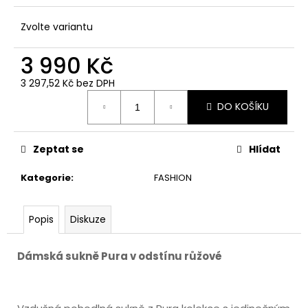
č
u
Zvolte variantu
j
e
3 990 Kč
m
e
3 297,52 Kč bez DPH
Měrná
DO KOŠÍKU
cena:
Zeptat se
Hlídat
Kategorie
:
FASHION
Popis
Diskuze
Dámská sukně Pura v odstínu růžové