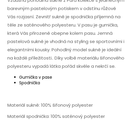
Vzdušná pohodlná sukně z Pura kolekce s jedinečným
barevným pastelovým potiskem v odstínu růžové
Vás rozjasní. Zevnitř sukně je spodnička příjemná na
těle ze saténového polyesteru. V pasu je gumička,
která Vás přirozeně obepne kolem pasu. Jemná
pastelová sukně je vhodná na styling se sportovními i
elegantními kousky. Pohodlný model sukně je ideální
na každé příležitosti.. Díky volbě materiálu šifonového
polyesteru vypadá látka pořád skvěle a nekrčí se.
Gumička v pase
Spodnička
Materiál sukně: 100% šifonový polyester
Materiál spodnička: 100% saténový polyester