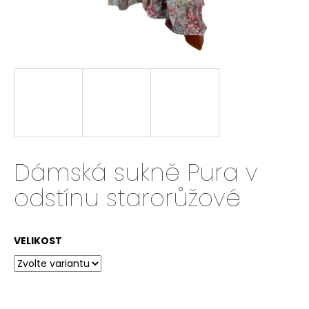
a
j
í
t
?
HLEDAT
Dámská sukně Pura v
odstínu starorůžové
D
o
VELIKOST
p
o
r
u