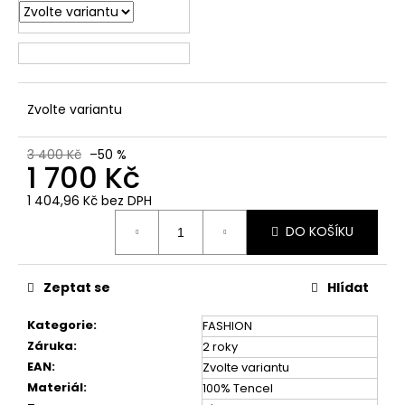
č
u
j
e
m
e
Zvolte variantu
3 400 Kč
–50 %
1 700 Kč
1 404,96 Kč bez DPH
Měrná
DO KOŠÍKU
cena:
Zeptat se
Hlídat
Kategorie
:
FASHION
Záruka
:
2 roky
EAN
:
Zvolte variantu
Materiál
:
100% Tencel