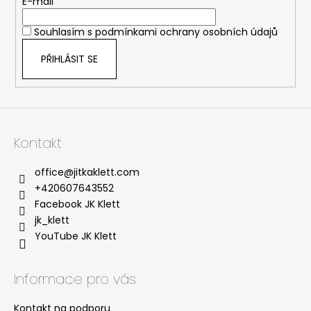
E-mail
í
Souhlasím s
podmínkami ochrany osobních údajů
PŘIHLÁSIT SE
Kontakt
office
@
jitkaklett.com
+420607643552
Facebook JK Klett
jk_klett
YouTube JK Klett
Informace pro vás
Kontakt na podporu