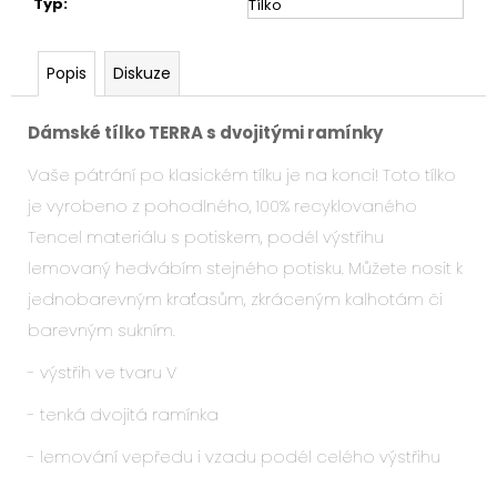
Typ
:
Tílko
Popis
Diskuze
Dámské tílko TERRA s dvojitými ramínky
Vaše pátrání po klasickém tílku je na konci! Toto tílko
je vyrobeno z pohodlného, 100% recyklovaného
Tencel materiálu s potiskem, podél výstřihu
lemovaný hedvábím stejného potisku. Můžete nosit k
jednobarevným kraťasům, zkráceným kalhotám či
barevným sukním.
- výstřih ve tvaru V
- tenká dvojitá ramínka
- lemování vepředu i vzadu podél celého výstřihu