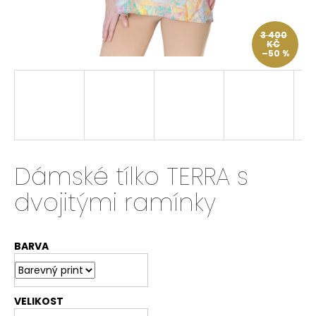
a
j
3 400
KČ
í
–50 %
t
?
HLEDAT
Dámské tílko TERRA s
dvojitými ramínky
D
o
BARVA
p
o
r
u
VELIKOST