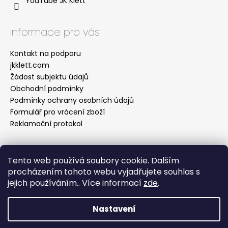
YouTube JK Klett
Informace pro vás
Kontakt na podporu
jkklett.com
Žádost subjektu údajů
Obchodní podmínky
Podmínky ochrany osobních údajů
Formulář pro vrácení zboží
Reklamační protokol
Tento web používá soubory cookie. Dalším
Facebook
procházením tohoto webu vyjadřujete souhlas s
jejich používáním.. Více informací
zde
.
Nastavení
Vytvořil Shoptet