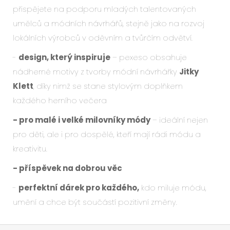
přispějete na podporu mladých talentovaných
umělců a módních návrhářů, stejně jako na rozvoj
lokálních výrobců v oděvním a tvůrčím odvětví.
-
design, který inspiruje
– pexeso obsahuje
nádherné motivy z tvorby módní návrhářky
Jitky
Klett
, díky nimž se stane stylovým doplňkem
každého herního večera
- pro malé i velké milovníky módy
– ideální nejen
pro děti, ale i pro dospělé, kteří mají rádi módu a
kreativitu.
- příspěvek na dobrou věc
-
perfektní dárek pro každého,
kdo miluje módu,
umění a chce být součástí pozitivní změny.