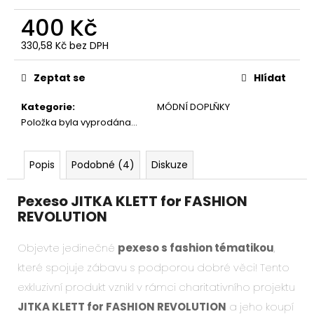
č
u
400 Kč
j
330,58 Kč bez DPH
e
Měrná
m
cena:
e
Zeptat se
Hlídat
Kategorie
:
MÓDNÍ DOPLŇKY
Položka byla vyprodána…
Popis
Podobné (4)
Diskuze
Pexeso JITKA KLETT for FASHION
REVOLUTION
Objevte jedinečné
pexeso s fashion tématikou
,
které spojuje zábavu s podporou dobré věci! Tento
exkluzivní produkt vznikl v rámci charitativního projektu
JITKA KLETT for FASHION REVOLUTION
a jeho koupí