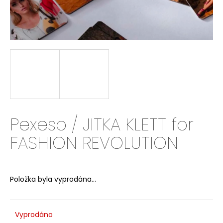
a
j
í
t
?
HLEDAT
Pexeso / JITKA KLETT for
FASHION REVOLUTION
D
o
p
Položka byla vyprodána…
o
r
u
Vyprodáno