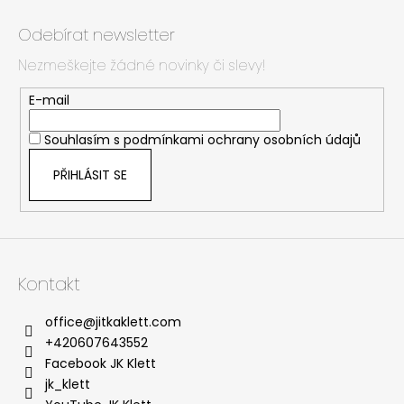
Z
á
Odebírat newsletter
p
Nezmeškejte žádné novinky či slevy!
a
t
E-mail
í
Souhlasím s
podmínkami ochrany osobních údajů
PŘIHLÁSIT SE
Kontakt
office
@
jitkaklett.com
+420607643552
Facebook JK Klett
jk_klett