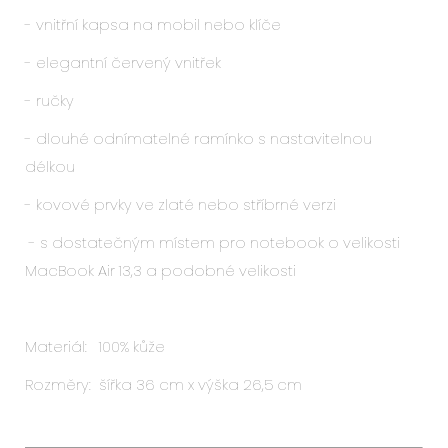
- vnitřní kapsa na mobil nebo klíče
- elegantní červený vnitřek
- ručky
- dlouhé odnímatelné ramínko s nastavitelnou
délkou
- kovové prvky ve zlaté nebo stříbrné verzi
- s dostatečným místem pro notebook o velikosti
MacBook Air 13,3 a podobné velikosti
Materiál: 100% kůže
Rozměry: šířka 36 cm x výška 26,5 cm