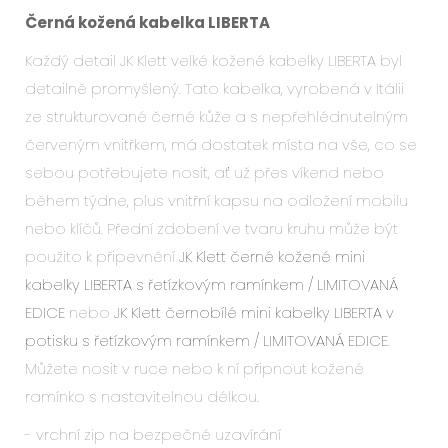
Černá kožená kabelka LIBERTA
Každý detail JK Klett velké kožené kabelky LIBERTA byl
detailně promyšlený. Tato kabelka, vyrobená v Itálii
ze strukturované černé kůže a s nepřehlédnutelným
červeným vnitřkem, má dostatek místa na vše, co se
sebou potřebujete nosit, ať už přes víkend nebo
během týdne, plus vnitřní kapsu na odložení mobilu
nebo klíčů. Přední zdobení ve tvaru kruhu může být
použito k připevnění
JK Klett černé kožené mini
kabelky LIBERTA s řetízkovým ramínkem / LIMITOVANÁ
EDICE
nebo
JK Klett černobílé mini kabelky LIBERTA v
potisku s řetízkovým ramínkem / LIMITOVANÁ EDICE
.
Můžete nosit v ruce nebo k ní připnout kožené
ramínko s nastavitelnou délkou.
- vrchní zip na bezpečné uzavírání