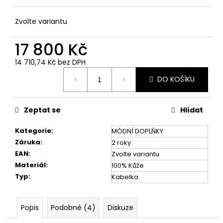
č
u
Zvolte variantu
j
e
17 800 Kč
m
e
14 710,74 Kč bez DPH
Měrná
DO KOŠÍKU
cena:
Zeptat se
Hlídat
Kategorie
:
MÓDNÍ DOPLŇKY
Záruka
:
2 roky
EAN
:
Zvolte variantu
Materiál
:
100% Kůže
Typ
:
Kabelka
Popis
Podobné (4)
Diskuze