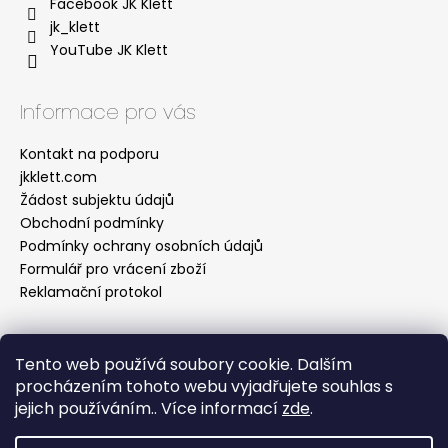
Facebook JK Klett
jk_klett
YouTube JK Klett
Informace pro vás
Kontakt na podporu
jkklett.com
Žádost subjektu údajů
Obchodní podmínky
Podmínky ochrany osobních údajů
Formulář pro vrácení zboží
Reklamační protokol
Tento web používá soubory cookie. Dalším
Facebook
procházením tohoto webu vyjadřujete souhlas s
jejich používáním.. Více informací
zde
.