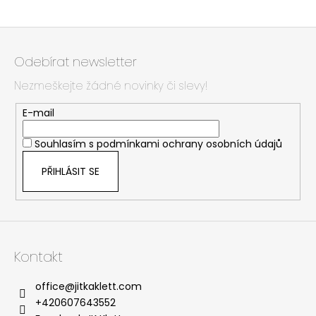
Z
á
Odebírat newsletter
p
Nezmeškejte žádné novinky či slevy!
a
t
E-mail
í
Souhlasím s
podmínkami ochrany osobních údajů
PŘIHLÁSIT SE
Kontakt
office
@
jitkaklett.com
+420607643552