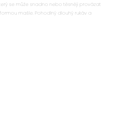
terý se může snadno nebo těsněji provázat
í formou mašle. Pohodlný dlouhý rukáv a