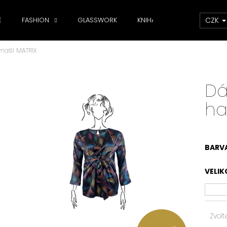
CZK
E
FASHION
GLASSWORK
KNIHA
DOPLŇKY
ašlí MATRIX
Co potřebujete najít?
Dá
HLEDAT
ha
Doporučujeme
BARV
VELIK
Zvolt