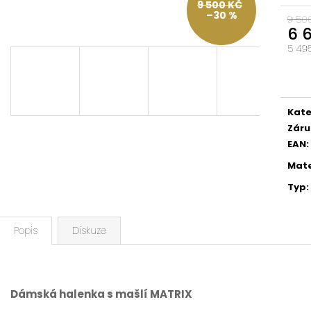
9 500 KČ
–30 %
9 50
6 
5 49
Měrn
cena
Kate
Záru
EAN
:
Mate
Typ
:
Popis
Diskuze
Dámská halenka s mašlí MATRIX