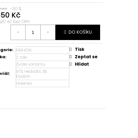
0 Kč
–30 %
650 Kč
5,87 Kč bez DPH
á
DO KOŠÍKU
:
Tisk
gorie
:
FASHION
Zeptat se
ka
:
2 roky
Hlídat
Zvolte variantu
97% Hedvábí, 3%
riál
:
Elastan
Halenka