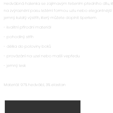
Hedvábná halenka se zajímavým řešením předního dílu, k
na zvýraznění pasu ležérní formou uzlu nebo elegantnějš
jemný kulatý výstřih, který můžete doplnit šperkem.
- kvalitní přírodní materiál
- pohodlný střih
- délka do poloviny boků
- provázání na uzel nebo mašli vepředu
- jemný lesk
Materiál: 97% hedvábí, 3% elastan