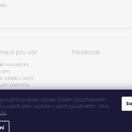
ajů
rmace pro vás
Facebook
akt na podporu
tt.com
t subjektu údajů
odní podmínky
ínky ochrany osobních údajů
lář pro vrácení zboží
používá soubory cookie. Dalším procházením
S
mační protokol
 vyjadřujete souhlas s jejich používáním.. Více
zde
.
.
. Všechna práva vyhrazena.
ní