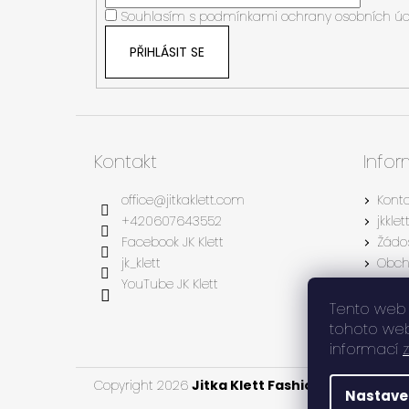
Souhlasím s
podmínkami ochrany osobních úd
PŘIHLÁSIT SE
Kontakt
Info
office
@
jitkaklett.com
Kont
+420607643552
jkkle
Facebook JK Klett
Žádos
jk_klett
Obch
YouTube JK Klett
Podm
Formu
Tento web 
Rekla
tohoto webu
informací
Copyright 2026
Jitka Klett Fashion Design s.r.o
Nastave