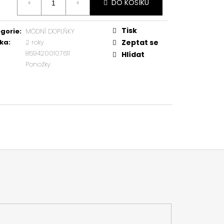
DO KOŠÍKU
:
Tisk
gorie
:
MÓDNÍ DOPLŇKY
ka
:
2 roky
Zeptat se
8594200107611
Hlídat
Ponožky