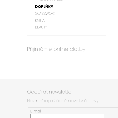
l
DOPLŇKY
GLASSWORK
KNIHA
BEAUTY
Přijímáme online platby
Z
á
Odebírat newsletter
p
Nezmeškejte žádné novinky či slevy!
a
t
E-mail
í