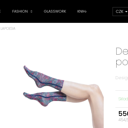
CZK
E
FASHION
GLASSWORK
KNIHA
DOPLŇKY
 LAPOESIA
Co potřebujete najít?
De
HLEDAT
po
Doporučujeme
Desig
Skla
55
454,
Měrn