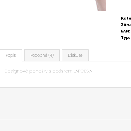
cena
Kate
Záru
EAN
:
Typ
:
Popis
Podobné (4)
Diskuze
Designové ponožky s potiskem LAPOESIA