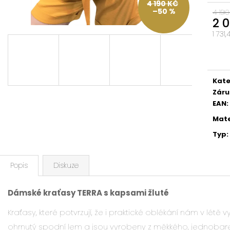
4 190 KČ
–50 %
4 190
2 
1 731
Měrn
cena
Kate
Záru
EAN
:
Mate
Typ
:
Popis
Diskuze
Dámské kraťasy TERRA s kapsami žluté
Kraťasy, které potvrzují, že i praktické oblékání nám v létě
ohrnutý spodní lem a jsou vyrobeny z měkkého, jednobare