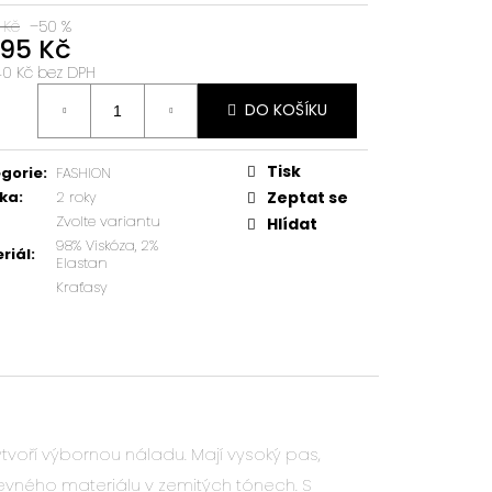
 Kč
–50 %
095 Kč
,40 Kč bez DPH
á
DO KOŠÍKU
:
Tisk
gorie
:
FASHION
ka
:
2 roky
Zeptat se
Zvolte variantu
Hlídat
98% Viskóza, 2%
riál
:
Elastan
Kraťasy
 vytvoří výbornou náladu. Mají vysoký pas,
vného materiálu v zemitých tónech. S