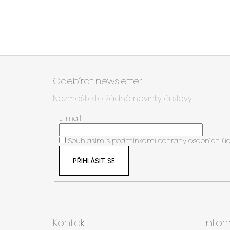
Z
á
Odebírat newsletter
p
Nezmeškejte žádné novinky či slevy!
a
t
E-mail
í
Souhlasím s
podmínkami ochrany osobních úd
PŘIHLÁSIT SE
Kontakt
Info