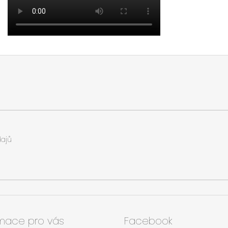
ajů
rmace pro vás
Facebook