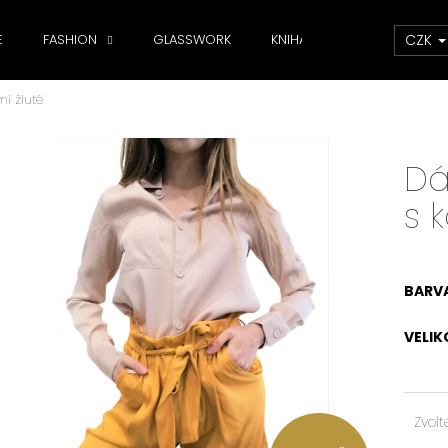
CZK
E
FASHION
GLASSWORK
KNIHA
DOPLŇKY
i žluté
Co potřebujete najít?
Dá
HLEDAT
s 
Doporučujeme
BARV
VELIK
Zvolt