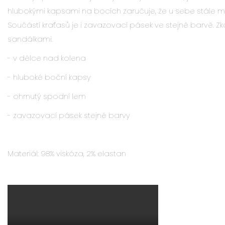
hlubokými kapsami na bocích zaručuje, že u sebe stále m
Součástí kraťasů je i zavazovací pásek ve stejné barvě. Z
sandálkami.
- v délce nad kolena
- hluboké boční kapsy
- ohrnutý spodní lem
- zavazovací pásek stejné barvy
Materiál: 98% viskóza, 2% elastan