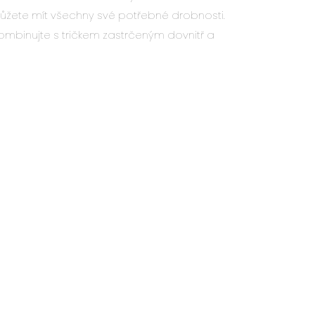
ůžete mít všechny své potřebné drobnosti.
kombinujte s tričkem zastrčeným dovnitř a