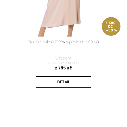
5 590
KČ
–50 %
Dlouhá sukně TERRA s páskem béžová
Skladem
2 309,92 Kč bez DPH
2 795 Kč
DETAIL