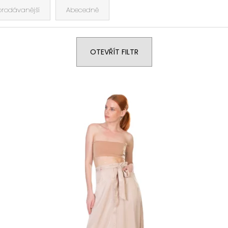
prodávanější
Abecedně
OTEVŘÍT FILTR