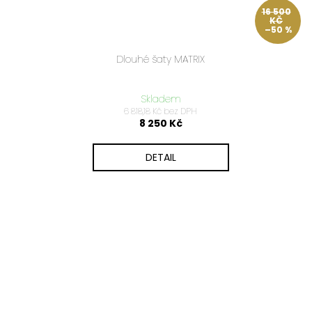
16 500
KČ
–50 %
Dlouhé šaty MATRIX
Skladem
6 818,18 Kč bez DPH
8 250 Kč
DETAIL