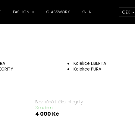
CZK
E
FASHION
GLASSWORK
KNIHA
DOPLŇKY
Co potřebujete najít?
HLEDAT
RRA
Kolekce LIBERTA
EGRITY
Kolekce PURA
Doporučujeme
Bavlněné tričko Integrity
Skladem
4 000 Kč