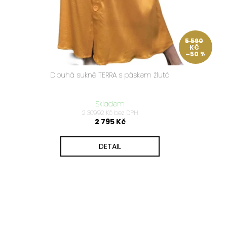
5 590
KČ
–50 %
Dlouhá sukně TERRA s páskem žlutá
Skladem
2 309,92 Kč bez DPH
2 795 Kč
DETAIL