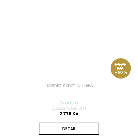
5 550
KČ
–50 %
Halenka s knoflíky TERRA
Skladem
2 293,39 Kč bez DPH
2 775 Kč
DETAIL