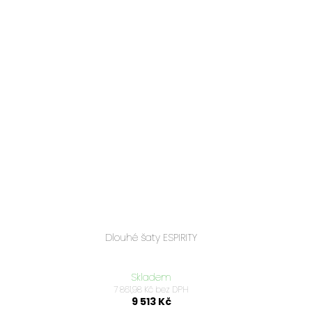
Dlouhé šaty ESPIRITY
Skladem
7 861,98 Kč bez DPH
9 513 Kč