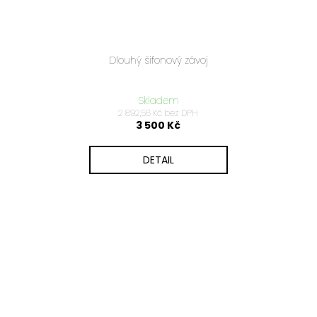
Dlouhý šifonový závoj
Skladem
2 892,56 Kč bez DPH
3 500 Kč
DETAIL