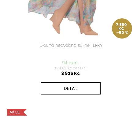
ů
7 850
KČ
–50 %
Dlouhá hedvábná sukně TERRA
Skladem
3 243,80 Kč bez DPH
3 925 Kč
DETAIL
AKCE