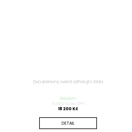
Dvoubarevný overal odhalující záda
Skladem
15 041,32 Kč bez DPH
18 200 Kč
DETAIL