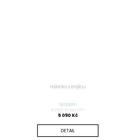
Halenka s krajkou
Skladem
4 206,61 Kč bez DPH
5 090 Kč
DETAIL