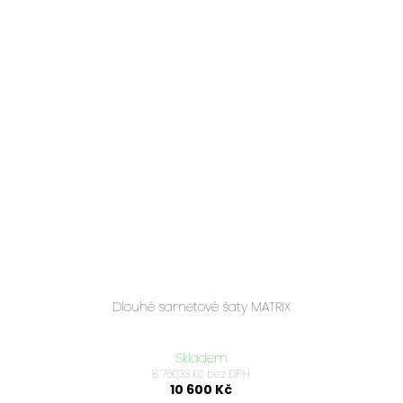
Dlouhé sametové šaty MATRIX
Skladem
8 760,33 Kč bez DPH
10 600 Kč