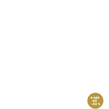
4 480
KČ
–50 %