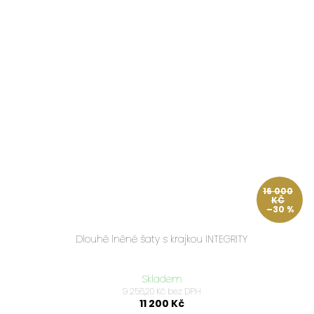
16 000
KČ
–30 %
Dlouhé lněné šaty s krajkou INTEGRITY
Skladem
9 256,20 Kč bez DPH
11 200 Kč