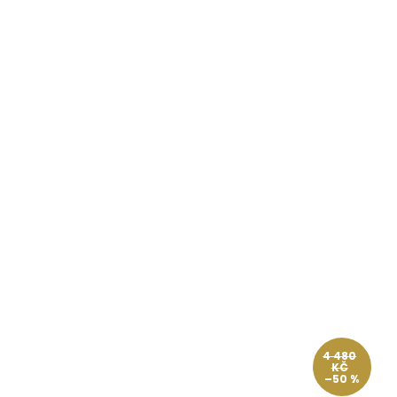
4 480
KČ
–50 %