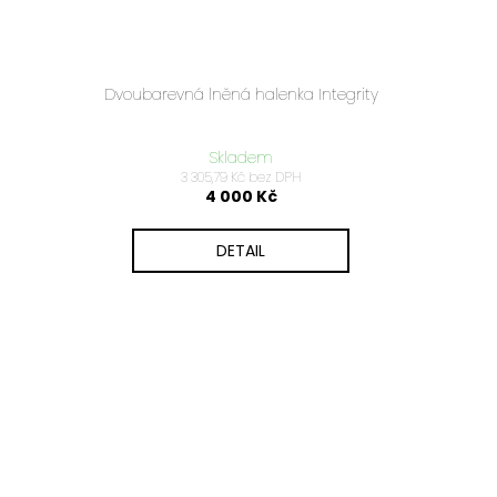
Dvoubarevná lněná halenka Integrity
Skladem
3 305,79 Kč bez DPH
4 000 Kč
DETAIL