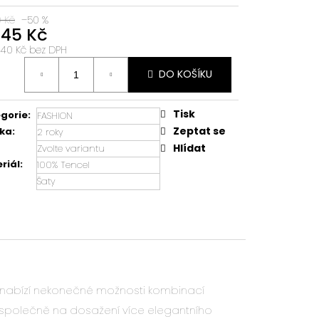
0 Kč
–50 %
645 Kč
,40 Kč bez DPH
á
DO KOŠÍKU
:
Tisk
gorie
:
FASHION
Zeptat se
ka
:
2 roky
Hlídat
Zvolte variantu
riál
:
100% Tencel
Šaty
u nabízí nekonečné možnosti kombinací
společně na dosažení více elegantního