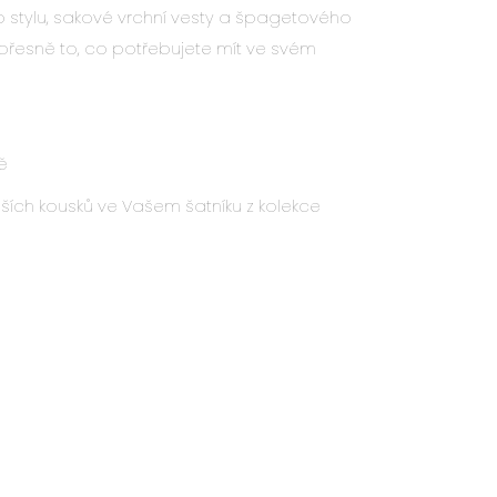
 stylu, sakové vrchní vesty a špagetového
 přesně to, co potřebujete mít ve svém
ě
ších kousků ve Vašem šatníku z kolekce