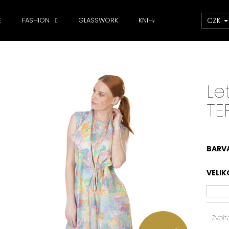
CZK
E
FASHION
GLASSWORK
KNIHA
DOPLŇKY
Co potřebujete najít?
Le
HLEDAT
TE
Doporučujeme
BARV
VELIK
Zvolt