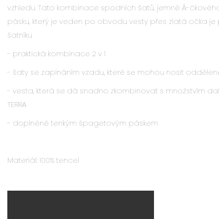
vzhledu. Tato kombinace spodních šatů, jemně Á-čkového
pásku, který je veden po obvodu vesty přes zlatá očka je
šatníku
- praktická kombinace 2 v 1
- šaty se zapínáním vzadu, které se mohou nosit oddělen
- vesta, která se dá snadno zkombinovat s množstvím dal
TERRA
- doplněné tenkým špagetovým páskem
Materiál:
100% tencel