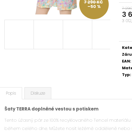
7 290 KČ
–50 %
7 29
3 
3 012
Měrn
cena
Kate
Záru
EAN
:
Mate
Typ
:
Popis
Diskuze
Šaty TERRA doplněné vestou s potiskem
Tento úžasný pár ze 100% recyklovaného Tencel materiál
během celého dne. Můžete nosit ležérně odděleně nebo 