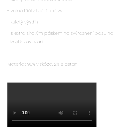
- volné tříčtvrteční rukávy
- kulatý výstřih
- s extra širokým páskem na zvýraznění pasu na
dvojité zavázání
Materiál:
98% viskóza,
2% elastan