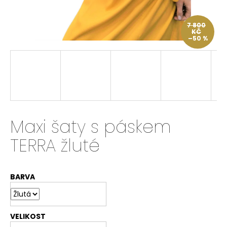
a
j
7 800
KČ
í
–50 %
t
?
HLEDAT
Maxi šaty s páskem
TERRA žluté
D
o
BARVA
p
o
r
u
VELIKOST