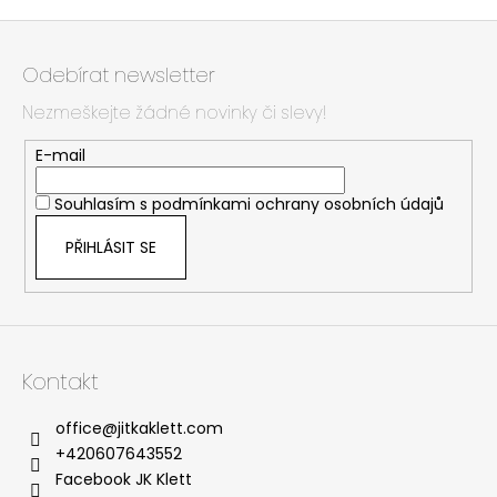
Z
á
Odebírat newsletter
p
Nezmeškejte žádné novinky či slevy!
a
t
E-mail
í
Souhlasím s
podmínkami ochrany osobních údajů
PŘIHLÁSIT SE
Kontakt
office
@
jitkaklett.com
+420607643552
Facebook JK Klett