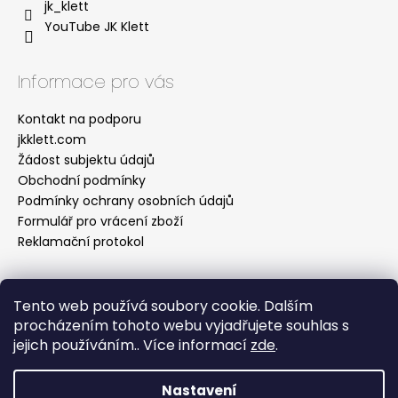
jk_klett
YouTube JK Klett
Informace pro vás
Kontakt na podporu
jkklett.com
Žádost subjektu údajů
Obchodní podmínky
Podmínky ochrany osobních údajů
Formulář pro vrácení zboží
Reklamační protokol
Tento web používá soubory cookie. Dalším
Facebook
procházením tohoto webu vyjadřujete souhlas s
jejich používáním.. Více informací
zde
.
Nastavení