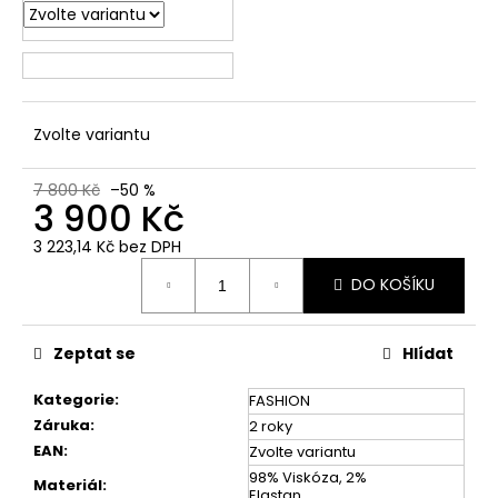
č
u
j
e
m
e
Zvolte variantu
7 800 Kč
–50 %
3 900 Kč
3 223,14 Kč bez DPH
Měrná
DO KOŠÍKU
cena:
Zeptat se
Hlídat
Kategorie
:
FASHION
Záruka
:
2 roky
EAN
:
Zvolte variantu
98% Viskóza, 2%
Materiál
:
Elastan