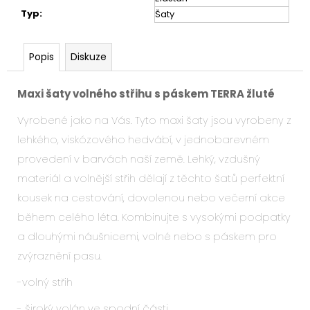
Typ
:
Šaty
Popis
Diskuze
Maxi šaty volného střihu s páskem TERRA žluté
Vyrobené jako na Vás. Tyto maxi šaty jsou vyrobeny z
lehkého, viskózového hedvábí, v jednobarevném
provedení v barvách naší země. Lehký, vzdušný
materiál a volnější střih dělají z těchto šatů perfektní
kousek na cestování, dovolenou nebo večerní akce
během celého léta. Kombinujte s vysokými podpatky
a dlouhými náušnicemi, volné nebo s páskem pro
zvýraznění pasu.
-volný střih
- široký volán ve spodní části