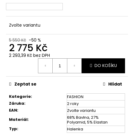
č
u
j
e
Zvolte variantu
m
e
5 550 Kč
–50 %
2 775 Kč
2 293,39 Kč bez DPH
Měrná
DO KOŠÍKU
cena:
Zeptat se
Hlídat
Kategorie
:
FASHION
Záruka
:
2 roky
EAN
:
Zvolte variantu
68% Bavlna, 27%
Materiál
:
Polyamid, 5% Elastan
Typ
:
Halenka