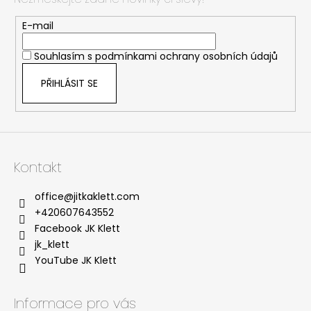
a
t
E-mail
í
Souhlasím s
podmínkami ochrany osobních údajů
PŘIHLÁSIT SE
Kontakt
office
@
jitkaklett.com
+420607643552
Facebook JK Klett
jk_klett
YouTube JK Klett
Informace pro vás