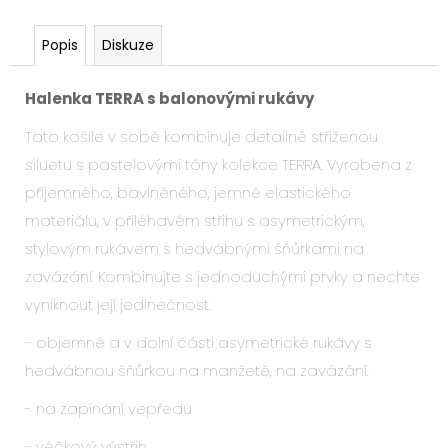
Popis
Diskuze
Halenka TERRA s balonovými rukávy
Tato košile v sobě kombinuje detailně střiženou
siluetu s pastelovými tóny kolekce TERRA. Vyrobena z
příjemného, bavlněného, jemně elastického
materiálu, v přiléhavém střihu s asymetrickým,
stylovým rukávem s hedvábnými šňůrkami na
zavázání. Kombinujte s jednoduchými prvky a nechte
vyniknout její jedinečnost.
- objemné a v dolní části asymetrické rukávy s
hedvábnou šňůrkou na manžetě, na zavázání.
- na zapínání vepředu
- véčkový výstřih