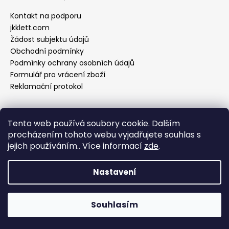
Kontakt na podporu
jkklett.com
Žádost subjektu údajů
Obchodní podmínky
Podmínky ochrany osobních údajů
Formulář pro vrácení zboží
Reklamační protokol
Tento web používá soubory cookie. Dalším
Facebook
procházením tohoto webu vyjadřujete souhlas s
jejich používáním.. Více informací
zde
.
Nastavení
Vytvořil Shoptet
Copyright 2026
Jitka Klett Fashion Design s.r.o.
.
Souhlasím
Všechna práva vyhrazena.