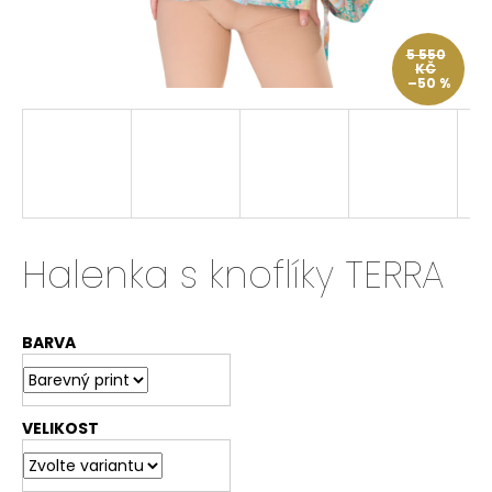
a
j
5 550
KČ
í
–50 %
t
?
HLEDAT
Halenka s knoflíky TERRA
BARVA
D
o
p
o
VELIKOST
r
u