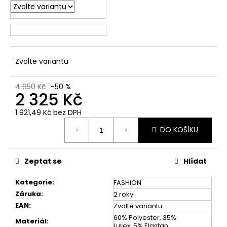
č
u
j
e
m
e
Zvolte variantu
4 650 Kč
–50 %
2 325 Kč
1 921,49 Kč bez DPH
Měrná
DO KOŠÍKU
cena:
Zeptat se
Hlídat
Kategorie
:
FASHION
Záruka
:
2 roky
EAN
:
Zvolte variantu
60% Polyester, 35%
Materiál
:
Lurex, 5% Elastan