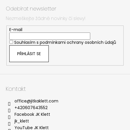
á
Odebírat newsletter
p
Nezmeškejte žádné novinky či slevy!
a
t
E-mail
í
Souhlasím s
podmínkami ochrany osobních údajů
PŘIHLÁSIT SE
Kontakt
office
@
jitkaklett.com
+420607643552
Facebook JK Klett
jk_klett
YouTube JK Klett