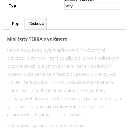
Typ
:
Šaty
Popis
Diskuze
Mini šaty TERRA s volánem
Hravé šaty, které byly inspirované nesčetnými
děvčaty a ženami, které toužily po lehce nositelných
a praktických, ale zároveň velmi ženských letních
šatech. Vyrobené ze směsi polyesteru s lurexových
vláken, které budou na Vaší pokožce zářit během
slunečních dní. Střižené ve volnějším stylu, který
opticky zeštíhlí a se zlehka zvýšeným pasem, jemným
volánem na sukni a na rukávech. Idealní také do
práce během jarních a letních dnů.
- 3/4 rukáv s jemně řaseným volánem