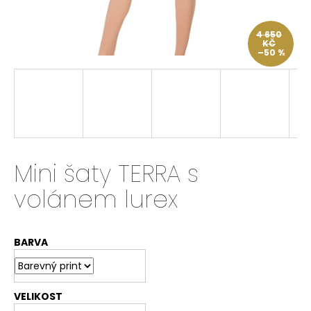
a
j
4 650
KČ
í
–50 %
t
?
HLEDAT
Mini šaty TERRA s
volánem lurex
D
o
BARVA
p
o
r
u
VELIKOST