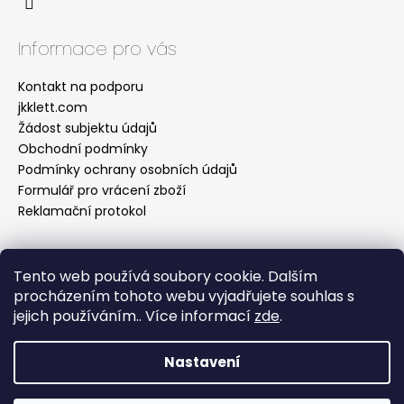
Informace pro vás
Kontakt na podporu
jkklett.com
Žádost subjektu údajů
Obchodní podmínky
Podmínky ochrany osobních údajů
Formulář pro vrácení zboží
Reklamační protokol
Tento web používá soubory cookie. Dalším
Facebook
procházením tohoto webu vyjadřujete souhlas s
jejich používáním.. Více informací
zde
.
Nastavení
Vytvořil Shoptet
Copyright 2026
Jitka Klett Fashion Design s.r.o.
.