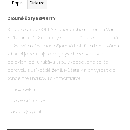
Popis
Diskuze
Dlouhé šaty ESPIRITY
Šaty z kolekce ESPIRITY z lehoučkého materiálu Vám
zpříjemní každý den, kdy si je oblečete. Jsou dlouhé,
splývavé a díky jejich příjemné textuře a lichotivému
střihu si je zamilujete. Mají výstřih do tvaru V a
poloviční délku rukávů. Jsou vypasované, takže
opravdu sluší každé ženě. Můžete v nich vyrazit do
kanceláře i na kávu s kamarádkou.
- maxi délka
- poloviční rukávy
- véčkový výstřih