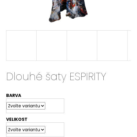
a
j
í
t
?
HLEDAT
Dlouhé šaty ESPIRITY
BARVA
D
o
p
o
VELIKOST
r
u