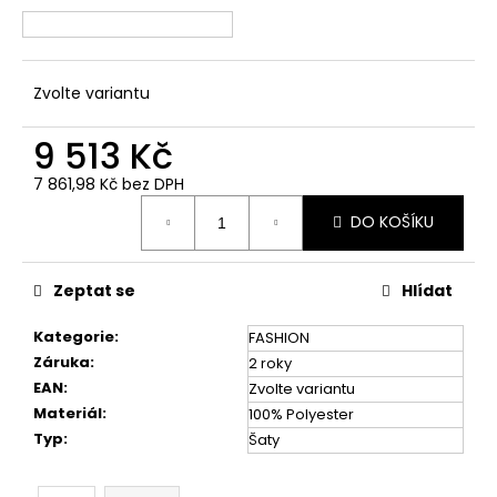
č
u
j
e
Zvolte variantu
m
e
9 513 Kč
7 861,98 Kč bez DPH
Měrná
DO KOŠÍKU
cena:
Zeptat se
Hlídat
Kategorie
:
FASHION
Záruka
:
2 roky
EAN
:
Zvolte variantu
Materiál
:
100% Polyester
Typ
:
Šaty