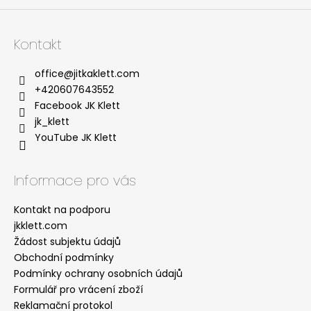
Kontakt
office
@
jitkaklett.com
+420607643552
Facebook JK Klett
jk_klett
YouTube JK Klett
Informace pro vás
Kontakt na podporu
jkklett.com
Žádost subjektu údajů
Obchodní podmínky
Podmínky ochrany osobních údajů
Formulář pro vrácení zboží
Reklamační protokol