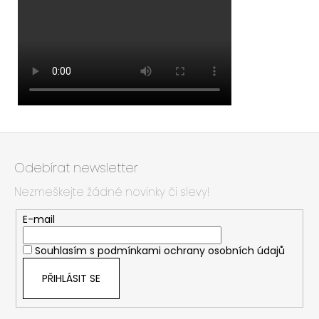
Z
á
Odebírat newsletter
p
Nezmeškejte žádné novinky či slevy!
a
t
E-mail
í
Souhlasím s
podmínkami ochrany osobních údajů
PŘIHLÁSIT SE