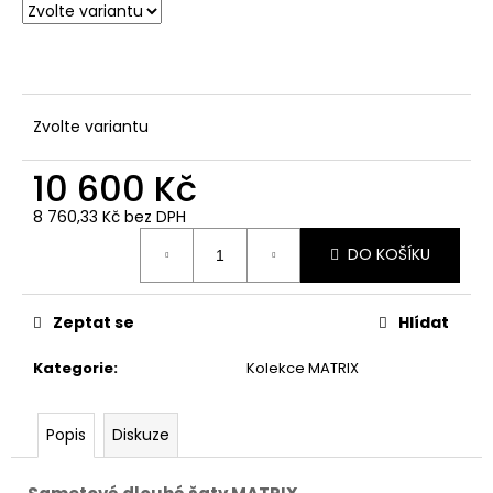
č
u
j
e
m
e
Zvolte variantu
10 600 Kč
8 760,33 Kč bez DPH
Měrná
DO KOŠÍKU
cena:
Zeptat se
Hlídat
Kategorie
:
Kolekce MATRIX
Popis
Diskuze