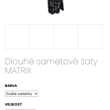
a
j
í
t
?
HLEDAT
Dlouhé sametové šaty
MATRIX
D
o
BARVA
p
o
r
VELIKOST
u