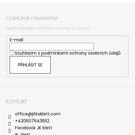
Z
á
Odebírat newsletter
p
Nezmeškejte žádné novinky či slevy!
a
t
E-mail
í
Souhlasím s
podmínkami ochrany osobních údajů
PŘIHLÁSIT SE
Kontakt
office
@
jitkaklett.com
+420607643552
Facebook JK Klett
jk_klett