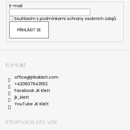
t
E-mail
í
Souhlasím s
podmínkami ochrany osobních údajů
PŘIHLÁSIT SE
Kontakt
office
@
jitkaklett.com
+420607643552
Facebook JK Klett
jk_klett
YouTube JK Klett
Informace pro vás