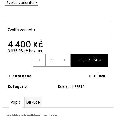
č
u
j
e
m
e
Zvolte variantu
4 400 Kč
3 636,36 Kč bez DPH
Měrná
DO KOŠÍKU
cena:
Zeptat se
Hlídat
Kategorie
:
Kolekce LIBERTA
Popis
Diskuze