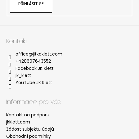
PŘIHLÁSIT SE
Kontakt
office
@
jitkaklett.com
+420607643552
Facebook JK Klett
jk_klett
YouTube JK Klett
Informace pro vás
Kontakt na podporu
jkklett.com
Žádost subjektu údajů
Obchodní podmínky