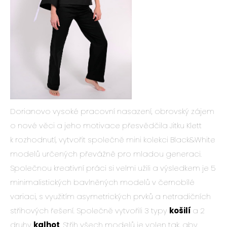
Dorianovo vysoké pracovní nasazení, obrovský zájem
o nové věci a jeho motivace přesvědčila Jitku Klett
k rozhodnutí, vytvořit společně mini kolekci Black&White
modelů určených převážně pro mladou generaci.
Společnou kreativní práci si velmi užili a výsledkem je 5
minimalistických bavlněných modelů v černobílé
variaci, s využitím asymetrických prvků a netradičních
střihových řešení. Společně vytvořili 3 typy
košilí
a 2
druhy
kalhot
. Střih všech modelů je volen tak, aby