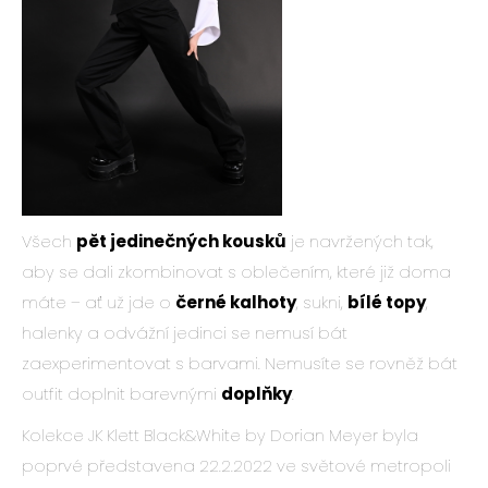
Všech
pět jedinečných kousků
je navržených tak,
aby se dali zkombinovat s oblečením, které již doma
máte – ať už jde o
černé kalhoty
, sukni,
bílé topy
,
halenky a odvážní jedinci se nemusí bát
zaexperimentovat s barvami. Nemusíte se rovněž bát
outfit doplnit barevnými
doplňky
.
Kolekce JK Klett Black&White by Dorian Meyer byla
poprvé představena 22.2.2022 ve světové metropoli