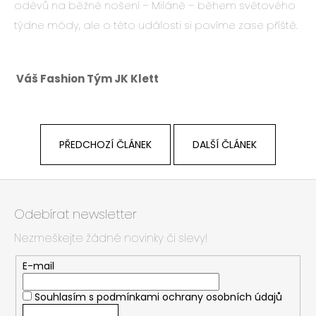
oděvů na běžné nošení – Miláně – během světového
týdne módy, ale o této události si povíme zase příště.
Váš Fashion Tým JK Klett
PŘEDCHOZÍ ČLÁNEK
DALŠÍ ČLÁNEK
Z
á
Odebírat newsletter
p
Nezmeškejte žádné novinky či slevy!
a
t
E-mail
í
Souhlasím s
podmínkami ochrany osobních údajů