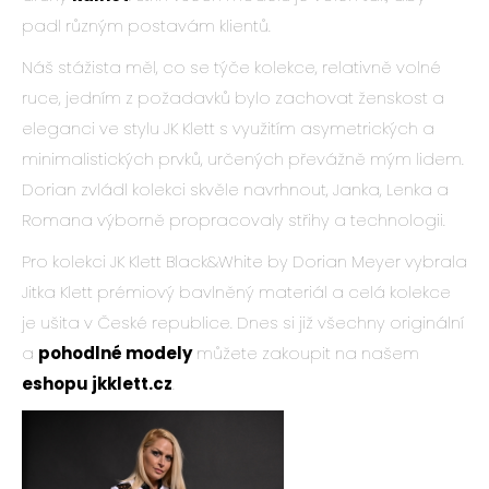
padl různým postavám klientů.
Náš stážista měl, co se týče kolekce, relativně volné
ruce, jedním z požadavků bylo zachovat ženskost a
eleganci ve stylu JK Klett s využitím asymetrických a
minimalistických prvků, určených převážně mým lidem.
Dorian zvládl kolekci skvěle navrhnout, Janka, Lenka a
Romana výborně propracovaly střihy a technologii.
Pro kolekci JK Klett Black&White by Dorian Meyer vybrala
Jitka Klett prémiový bavlněný materiál a celá kolekce
je ušita v České republice. Dnes si již všechny originální
a
pohodlné modely
můžete zakoupit na našem
eshopu jkklett.cz
.