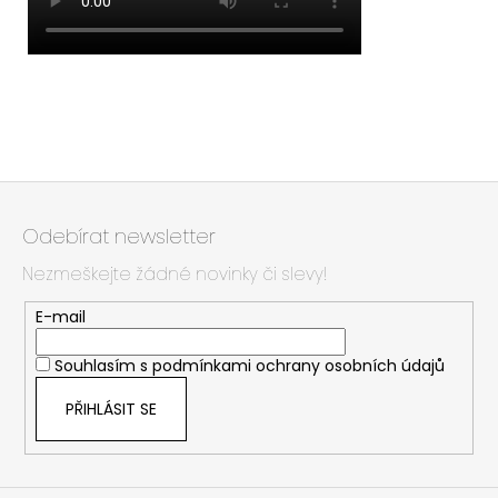
Z
á
Odebírat newsletter
p
Nezmeškejte žádné novinky či slevy!
a
t
E-mail
í
Souhlasím s
podmínkami ochrany osobních údajů
PŘIHLÁSIT SE