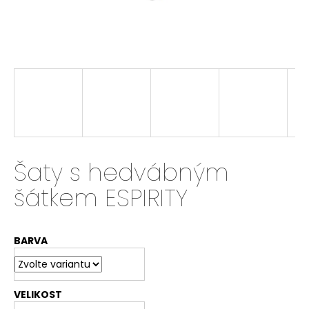
a
j
í
t
?
HLEDAT
Šaty s hedvábným
šátkem ESPIRITY
D
o
BARVA
p
o
r
u
VELIKOST