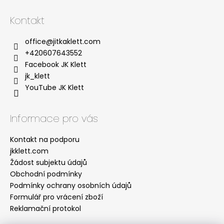
Kontakt
office
@
jitkaklett.com
+420607643552
Facebook JK Klett
jk_klett
YouTube JK Klett
Informace pro vás
Kontakt na podporu
jkklett.com
Žádost subjektu údajů
Obchodní podmínky
Podmínky ochrany osobních údajů
Formulář pro vrácení zboží
Reklamační protokol