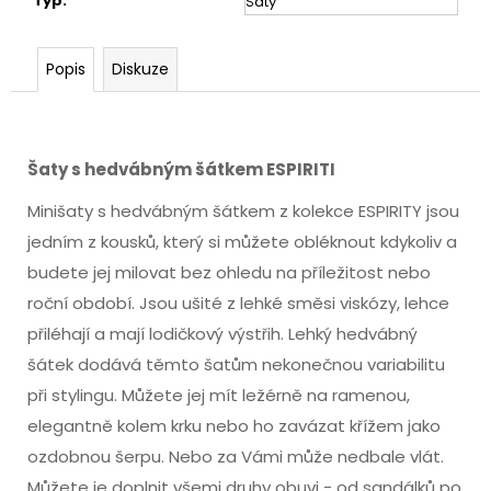
Typ
:
Šaty
Popis
Diskuze
Šaty s hedvábným šátkem ESPIRITI
Minišaty s hedvábným šátkem z kolekce ESPIRITY jsou
jedním z kousků, který si můžete obléknout kdykoliv a
budete jej milovat bez ohledu na příležitost nebo
roční období. Jsou ušité z lehké směsi viskózy, lehce
přiléhají a mají lodičkový výstřih. Lehký hedvábný
šátek dodává těmto šatům nekonečnou variabilitu
při stylingu. Můžete jej mít ležérně na ramenou,
elegantně kolem krku nebo ho zavázat křížem jako
ozdobnou šerpu. Nebo za Vámi může nedbale vlát.
Můžete je doplnit všemi druhy obuvi - od sandálků po