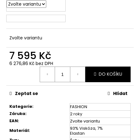
č
u
j
e
m
e
Zvolte variantu
7 595 Kč
6 276,86 Kč bez DPH
Měrná
DO KOŠÍKU
cena:
Zeptat se
Hlídat
Kategorie
:
FASHION
Záruka
:
2 roky
EAN
:
Zvolte variantu
93% Viskóza, 7%
Materiál
:
Elastan