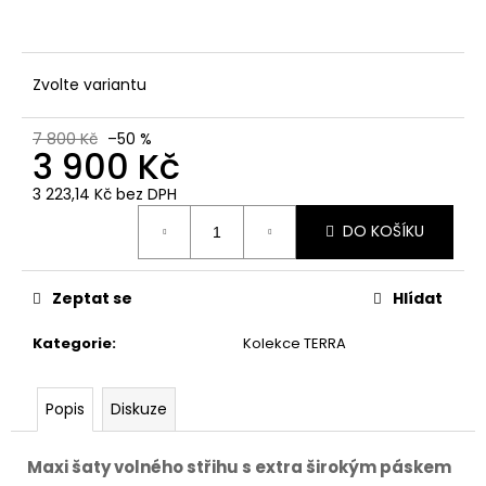
č
u
j
e
Zvolte variantu
m
e
7 800 Kč
–50 %
3 900 Kč
3 223,14 Kč bez DPH
Měrná
DO KOŠÍKU
cena:
Zeptat se
Hlídat
Kategorie
:
Kolekce TERRA
Popis
Diskuze
Maxi šaty volného střihu s extra širokým páskem