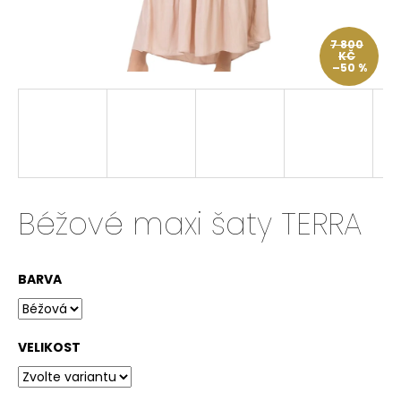
a
j
7 800
KČ
í
–50 %
t
?
HLEDAT
Béžové maxi šaty TERRA
BARVA
D
o
p
o
VELIKOST
r
u