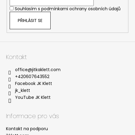
í
Souhlasím s
podmínkami ochrany osobních údajů
PŘIHLÁSIT SE
Kontakt
office
@
jitkaklett.com
+420607643552
Facebook JK Klett
jk_klett
YouTube JK Klett
Informace pro vás
Kontakt na podporu