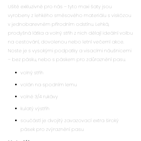
Ušité exkluzivně pro nás – tyto maxi šaty jsou
vyrobeny z lehkého směsového materiálu s viskózou
v jednobarevném přírodním odstínu. Lehká,
prodyšná látka a volný střih z nich dělají ideální volbu
na cestování, dovolenou nebo letní večerní akce.
Noste je s vysokými podpatky a visacími náušnicemi
– bez pásku, nebo s páskem pro zdůraznění pasu.
volný střih
volán na spodním lemu
volné 3/4 rukávy
kulatý výstřih
součástí je dvojitý zavazovací extra široký
pásek pro zvýraznění pasu